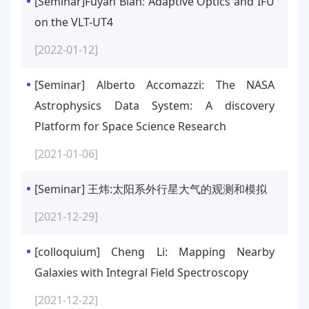
[Seminar]Fuyan Bian: Adaptive Optics and IFU
on the VLT-UT4
[2022-01-12]
[Seminar] Alberto Accomazzi: The NASA
Astrophysics Data System: A discovery
Platform for Space Science Research
[2021-01-06]
[Seminar] 王炜:太阳系外行星大气的观测和模拟
[2021-12-29]
[colloquium] Cheng Li: Mapping Nearby
Galaxies with Integral Field Spectroscopy
[2021-12-22]