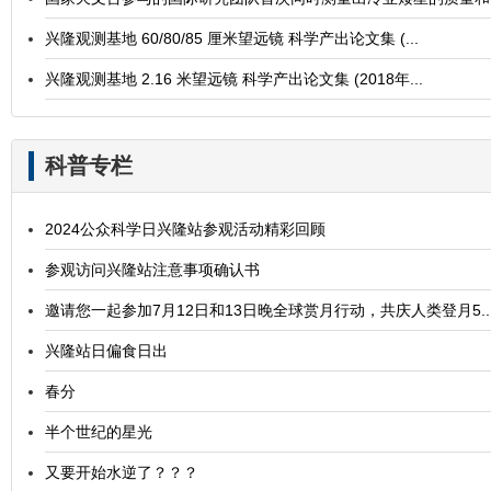
兴隆观测基地 60/80/85 厘米望远镜 科学产出论文集 (...
兴隆观测基地 2.16 米望远镜 科学产出论文集 (2018年...
科普专栏
2024公众科学日兴隆站参观活动精彩回顾
参观访问兴隆站注意事项确认书
邀请您一起参加7月12日和13日晚全球赏月行动，共庆人类登月5..
兴隆站日偏食日出
春分
半个世纪的星光
又要开始水逆了？？？