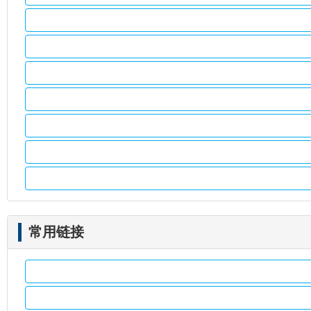
[2020-03-26]
2020年4-6月年兴隆观测基地60cm望远镜观测
常用链接