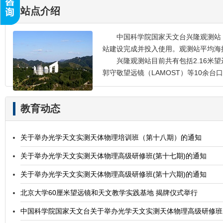
站点介绍
中国科学院国家天文台兴隆观测站，
站建设完成并投入使用。观测站平均海拔约
兴隆观测站目前共有包括2.16米望
郭守敬望远镜（LAMOST）等10余台口
教育动态
关于举办光学天文实测天体物理培训班（第十八期）的通知
关于举办光学天文实测天体物理高级研修班(第十七期)的通知
关于举办光学天文实测天体物理高级研修班(第十六期)的通知
北京大学60厘米望远镜和天文教学实践基地 揭牌仪式举行
中国科学院国家天文台关于举办光学天文实测天体物理高级研修班的通