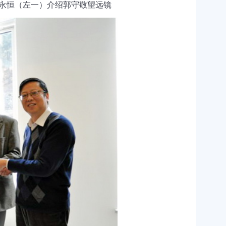
永恒（左一）介绍郭守敬望远镜