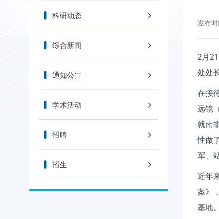
科研动态
发布时间
综合新闻
2月2
处处
通知公告
在接
学术活动
远镜（
就南
招聘
性做
军、
招生
近年
案》
基地。