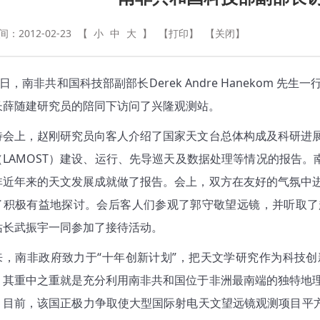
：2012-02-23
【
小
中
大
】
【打印】
【关闭】
1日，南非共和国科技部副部长Derek Andre Hanekom
长薛随建研究员的陪同下访问了兴隆观测站。
待会上，赵刚研究员向客人介绍了国家天文台总体构成及科研进
LAMOST）建设、运行、先导巡天及数据处理等情况的报告。南非SKA项
非近年来的天文发展成就做了报告。会上，双方在友好的气氛中
了积极有益地探讨。会后客人们参观了郭守敬望远镜，并听取了
站长武振宇一同参加了接待活动。
来，南非政府致力于“十年创新计划”，把天文学研究作为科技
，其重中之重就是充分利用南非共和国位于非洲最南端的独特地
目前，该国正极力争取使大型国际射电天文望远镜观测项目平方公里阵（Sq