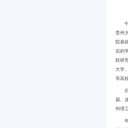
中国
贵州
院基
后的
软研
大学
等高
自2
届。
州理工
年会