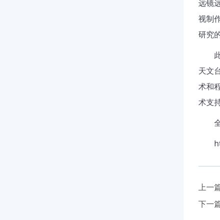
远镜
视制
研究
此次
天文
术和
术支
全部
h
上一
下一