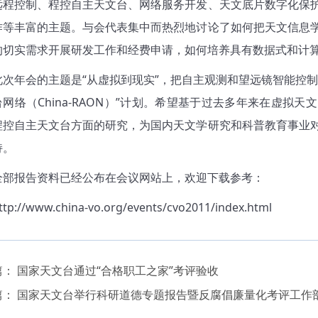
远程控制、程控自主天文台、网络服务开发、天文底片数字化保
作等丰富的主题。与会代表集中而热烈地讨论了如何把天文信息
的切实需求开展研发工作和经费申请，如何培养具有数据式和计
年会的主题是“从虚拟到现实”，把自主观测和望远镜智能控制
台网络（China-RAON）”计划。希望基于过去多年来在虚拟
程控自主天文台方面的研究，为国内天文学研究和科普教育事业
持。
报告资料已经公布在会议网站上，欢迎下载参考：
ttp://www.china-vo.org/events/cvo2011/index.html
篇：
国家天文台通过“合格职工之家”考评验收
篇：
国家天文台举行科研道德专题报告暨反腐倡廉量化考评工作