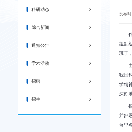
科研动态
发布时间
综合新闻
作为
组副
通知公告
班子
学术活动
由于
我国
招聘
学精
深刻
招生
报告
并部
台里