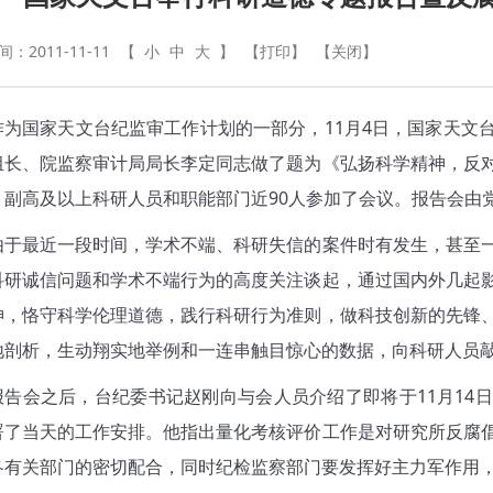
：2011-11-11
【
小
中
大
】
【打印】
【关闭】
国家天文台纪监审工作计划的一部分，11月4日，国家天文台
组长、院监察审计局局长李定同志做了题为《弘扬科学精神，反
，副高及以上科研人员和职能部门近90人参加了会议。报告会由
最近一段时间，学术不端、科研失信的案件时有发生，甚至一
科研诚信问题和学术不端行为的高度关注谈起，通过国内外几起
神，恪守科学伦理道德，践行科研行为准则，做科技创新的先锋
地剖析，生动翔实地举例和一连串触目惊心的数据，向科研人员
会之后，台纪委书记赵刚向与会人员介绍了即将于11月14日
署了当天的工作安排。他指出量化考核评价工作是对研究所反腐
各有关部门的密切配合，同时纪检监察部门要发挥好主力军作用