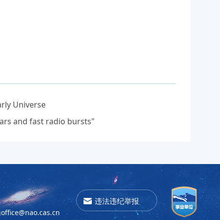
rly Universe
rs and fast radio bursts"
违法违纪举报
office@nao.cas.cn