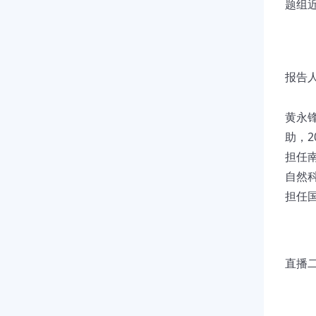
题组
报告人
黄永
助，
担任
自然
担任国际
直播