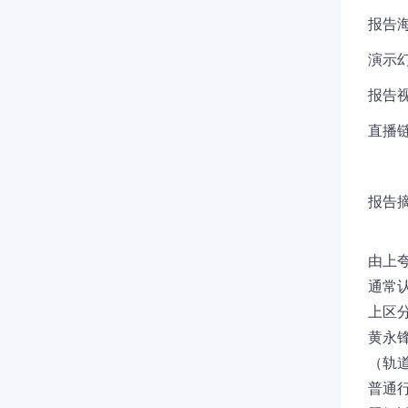
报告海
演示幻
报告视
直播链接
报告摘要
由上
通常
上区
黄永
（轨
普通