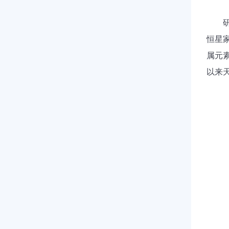
恒星
属元
以来