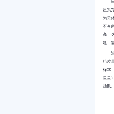
星系
为天
不变
高，
题，
始质
样本
星星
函数