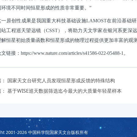
同环境不同时间恒星形成的性质非常重要。
”
这一原创性成果是我国重大科技基础设施
LAMOST
在前沿基础研
间站工程巡天望远镜（
CSST
），将助力天文学家在银河系更深
理解恒星初始质量函数和恒星形成的物理过程提供更加丰富的观
论文链接：
https://www.nature.com/articles/s41586-022-05488-1
。
篇：
国家天文台研究人员发现恒星形成反馈的特殊结构
篇：
基于WISE巡天数据筛选迄今最大的大质量年轻星样本
t 2001-2026
中国科学院国家天文台版权所有