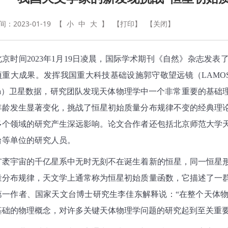
：2023-01-19
【
小
中
大
】
【打印】
【关闭】
北京时间
2023
年
1
月
19
日凌晨，国际学术期刊《自然》杂志发表
项重大成果。发挥我国重大科技基础设施郭守敬望远镜（
LAMO
a
）卫星数据，研究团队发现天体物理学中一个非常重要的基础
年龄发生显著变化，挑战了恒星初始质量分布规律不变的经典理
多个领域的研究产生深远影响。论文合作者还包括北京师范大学
台等单位的研究人员。
广袤宇宙的千亿星系中无时无刻不在诞生着新的恒星，同一恒星
量分布规律，天文学上通常称为恒星初始质量函数，它描述了一
第一作者、国家天文台博士研究生李佳东解释说：
“
在整个天体
基础的物理概念，对许多关键天体物理学问题的研究起到至关重