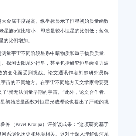
越大金属丰度越高。纵坐标显示了恒星初始质量函数
老星族
α
值比较小，即质量较小恒星的比例低；蓝色
星的比例增加。
是测量宇宙不同阶段星系中暗物质和重子物质质量、
制、探测太阳系外行星，甚至包括研究恒星级引力波
数的变化而受到挑战。论文通讯作者刘超研究员解
量宇宙的不同地方。在宇宙不同地方天文学家需要更
尺子
’
就无法测量早期的宇宙。
”
此外，论文合作者、
恒星初始质量函数对恒星形成理论也提出了严峻的挑
库鲁帕（
Pavel Kroupa
）评价该成果：
“
这项研究基于
银河系演化历史和环境相关。这对于深入理解银河系