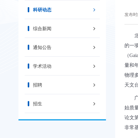
科研动态
发布时间
综合新闻
的一
通知公告
（
Gai
量和
学术活动
物理
招聘
天文
招生
始质
论文
非常