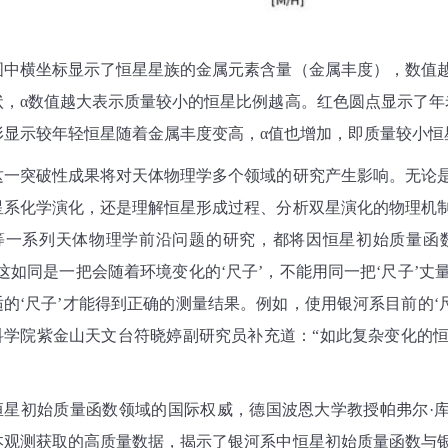
图中横坐标显示了恒星星族的金属元素含量（金属丰度），数值
状，
α
数值越大表示质量较小的恒星比例越高。红色圆点显示了年
形显示较年轻恒星随着金属丰度变高，
α
值也增加，即质量较小恒
这一突破性成果将对天体物理学多个领域的研究产生影响。无论
星系化学演化，还是理解恒星形成过程、分析双星演化的物理机
等一系列天体物理学前沿问题的研究，都将因恒星初始质量函
这如同是一把会随着环境变化的
‘
尺子
’
，不能用同一把
‘
尺子
’
丈
适的
‘
尺子
’
才能得到正确的测量结果。例如，使用银河系目前的
‘
科学院紫金山天文台符晓婷副研究员补充道：
“
如此复杂变化的
恒星初始质量函数领域的国际权威，德国波恩大学教授帕弗尔
·
本观测获取的高质量数据，揭示了银河系中恒星初始质量函数与