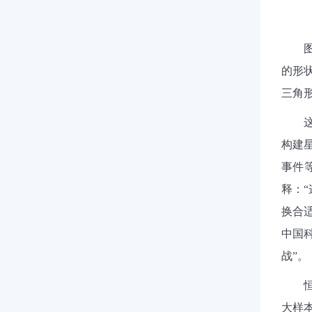
的形
三角
构建
事件
释：
“
换合
中国
战
”
。
大样