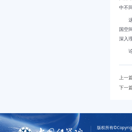
中不
国空
深入
上一
下一
版权所有©Copyrigh