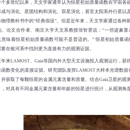
半个多世纪以来，天文学家通常认为恒星初始质量函数在宇宙各
形成与演化、星团结构和演化、双星演化，甚至太阳系外行星以
体物理教科书中的
“
经典假设
”
。但是近年来，天文学家通过各种
的。论文合作者、南京大学天文系教授张智昱说：
“
一些迹象显
这意味着恒星初始质量函数可能不是普适的。
”
恒星初始质量函
需要在银河系中找到更为直接有力的观测证据。
近年来
LAMOST
、
Gaia
等国内外大型天文设施投入观测运行，获
量函数变化的直接证据。研究团队发挥
LAMOST
大样本光谱数据
，并获取了每颗恒星的金属元素含量和质量。结合
Gaia
卫星的观
），对具有不同金属元素含量和年龄的恒星进行统计，从观测角
。