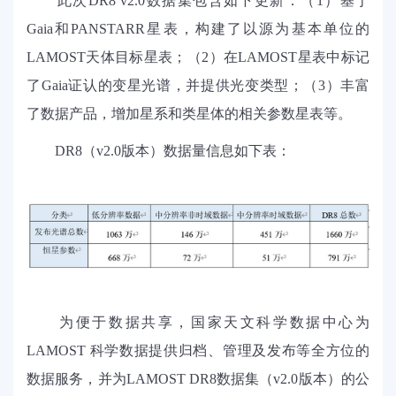
此次
DR8 v2.0
数据集包含如下更新：（
1
）基于
Gaia
和
PANSTARR
星表，构建了以源为基本单位的
LAMOST
天体目标星表；（
2
）在
LAMOST
星表中标记
了
Gaia
证认的变星光谱，并提供光变类型；（
3
）丰富
了数据产品，增加星系和类星体的相关参数星表等。
DR8
（
v2.0
版本）数据量信息如下表：
为便于数据共享，国家天文科学数据中心为
LAMOST
科学数据提供归档、管理及发布等全方位的
数据服务，并为
LAMOST DR8
数据集（
v2.0
版本）的公