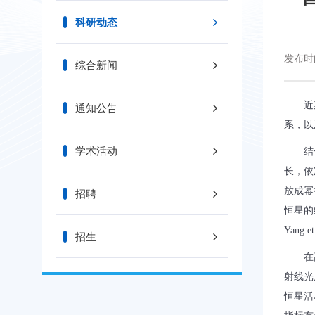
科研动态
发布时间
综合新闻
近
通知公告
系，以
学术活动
结
长，依
放成幂
招聘
恒星的
Yang et
招生
在
射线光
恒星活