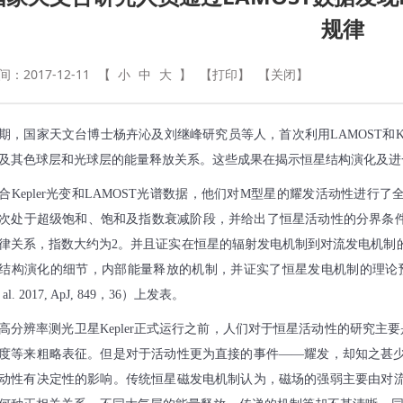
规律
：2017-12-11
【
小
中
大
】
【打印】
【关闭】
期，国家天文台博士杨卉沁及刘继峰研究员等人，首次利用
LAMOST
和
K
及其色球层和光球层的能量释放关系。这些成果在揭示恒星结构演化及进
合
Kepler
光变和
LAMOST
光谱数据，他们对
M
型星的耀发活动性进行了
次处于超级饱和、饱和及指数衰减阶段，并给出了恒星活动性的分界条
律关系，指数大约为
2
。并且证实在恒星的辐射发电机制到对流发电机制
结构演化的细节，内部能量释放的机制，并证实了恒星发电机制的理论
 al. 2017, ApJ, 849
，
36
）上发表。
高分辨率测光卫星
Kepler
正式运行之前，人们对于恒星活动性的研究主要
度等来粗略表征。但是对于活动性更为直接的事件
——
耀发，却知之甚
动性有决定性的影响。传统恒星磁发电机制认为，磁场的强弱主要由对