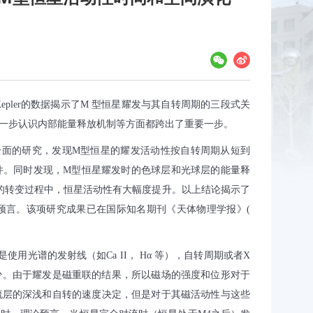
epler
的数据揭示了
M
型恒星耀发与其自转周期的三段式关
一步认识内部能量释放机制等方面都跨出了重要一步。
全面的研究，发现
M
型恒星的耀发活动性按自转周期从短到
件。同时发现，
M
型恒星耀发时的色球层和光球层的能量释
的转变过程中，恒星活动性有大幅度提升。以上结论揭示了
预言。该项研究成果已在国际知名期刊《天体物理学报》
(
是使用光谱的发射线（如
Ca II
，
H
α 等），自转周期或者
X
少。由于耀发是磁重联的结果，所以磁场的强度和位形对于
流层的深浅和自转的速度决定，但是对于其磁活动性与这些