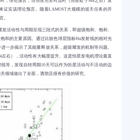
同时，理论预言，当恒星完全对流时（恒星处于
M4
之后）发
来证实该理论预言。随着
LAMOST
大规模的巡天任务的开
言。
耀发活动性与周期呈现三段式的关系，即超级饱和、饱和、
级饱和的主要原因。通过比较色球层指标
H
α发射线的相对光
并进一步揭示了其能量释放关系，超级耀发的机制等问题。
4
左右），活动性有大幅度提升。这是恒星发电机理论最直
射线等，发现自转周期
10
天可以作为恒星活动与不活动的边
相关领域做出了全面，透彻且
很有价值的研究。