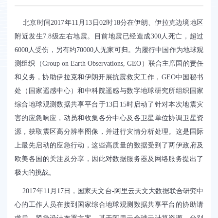
北京时间
2017
年
11
月
13
日
02
时
18
分在伊朗、伊拉克边境地区
附近发生
7.8
级左右地震。目前地震已经造成
300
人死亡，超过
6000
人受伤，另有约
70000
人无家可归。为履行中国作为地球观
测组织（
Group on Earth Observations, GEO
）联合主席国的责任
和义务，协助伊拉克和伊朗开展抗震救灾工作，
GEO
中国秘书
处（国家遥感中心）和中科院遥感与数字地球研究所组织国家
综合地球观测数据共享平台于
13
日
15
时启动了针对本次地震灾
害的应急响应，动员和收集各分中心及各卫星单位协调卫星资
源，获取震区高分辨率图像，并进行灾情分析处理。这是国际
上最先启动的应急行动，这些高质量的数据受到了两伊政府及
欧美各国的关注及分享，因此对数据服务器及网络服务提出了
极大的挑战。
2017
年
11
月
17
日，国家天文台
-
阿里云天文大数据联合研究中
心的工作人员在接到国家综合地球观测数据共享平台的协助请