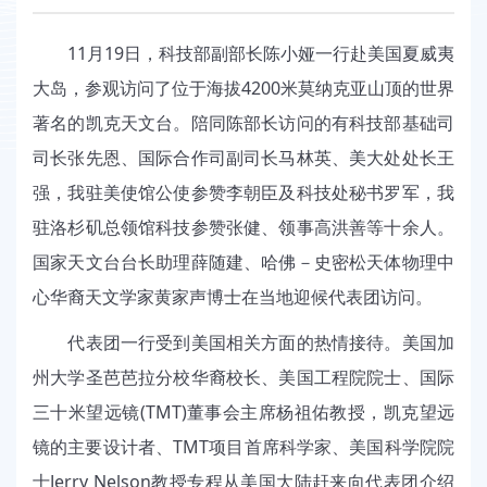
11月19日，科技部副部长陈小娅一行赴美国夏威夷
大岛，参观访问了位于海拔4200米莫纳克亚山顶的世界
著名的凯克天文台。陪同陈部长访问的有科技部基础司
司长张先恩、国际合作司副司长马林英、美大处处长王
强，我驻美使馆公使参赞李朝臣及科技处秘书罗军，我
驻洛杉矶总领馆科技参赞张健、领事高洪善等十余人。
国家天文台台长助理薛随建、哈佛－史密松天体物理中
心华裔天文学家黄家声博士在当地迎候代表团访问。
代表团一行受到美国相关方面的热情接待。美国加
州大学圣芭芭拉分校华裔校长、美国工程院院士、国际
三十米望远镜(TMT)董事会主席杨祖佑教授，凯克望远
镜的主要设计者、TMT项目首席科学家、美国科学院院
士Jerry Nelson教授专程从美国大陆赶来向代表团介绍