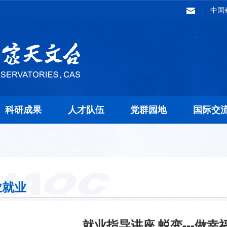
中国
科研成果
人才队伍
党群园地
国际交
业就业
就业指导讲座 蜕变---做