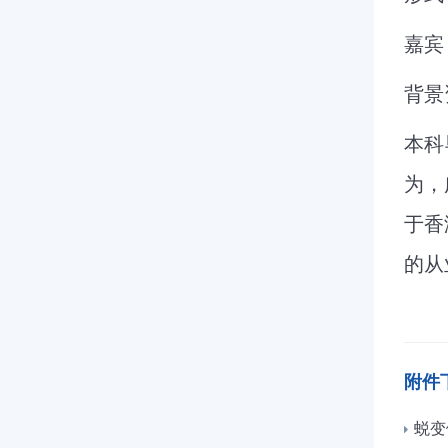
嘉宾
背景
本科
为，
于香
的从
附件
蜕变