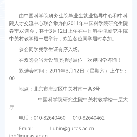
由中国科学院研究生院毕业生就业指导中心和中科
2011
院人才交流中心联合举办的
年中国科学院研究生院
3
12
春季双选会，将于
月
日上午
在中国科学院研究生院
中关村教学楼一层举行，欢迎各位同学届时参加。
参会同学凭学生证有序入场。
在双选会当天设简历指导展位，欢迎同学咨询！
2011
3
12
9
双选会时间：
年
月
日
（星期六）上午
：
00
3
地点：北京市海淀区中关村南一条
号
中国科学院研究生院中关村教学楼一层大
厅
010-82640460 010-82640462
电话：
Emial:
liubin@gucas.ac.cn
job@gucas.ac.cn