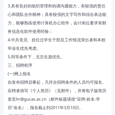
3.
具有良好的组织管理和协调沟通能力，有较强的责任
心和团队合作精神；具有较强的文字写作和综合表达能
力，能够熟练使用计算机办公软件，会计岗位要求有财
务信息化软件使用经验；
4.
中共党员、担任过学生干部且工作情况突出者和本校
毕业生优先考虑。
5.
同等条件下，北京生源优先。
三、招聘程序
(
)
一
网上报名
自发布招聘启事起，凡符合招聘条件的人员均可报名。
应聘者填写《个人简历》（见附件），并将电子版简历
hr@gucas.ac.cn
-
-
发至
（邮件标题请按“应聘
姓名
学
2011
3
10
历”命名），报名截止到
年
月
日
。