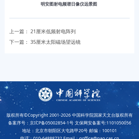
明安图射电频谱日像仪远景图
上一篇：
21厘米低频射电阵列
下一篇：
35厘米太阳磁场望远镜
版权所有©Copyright 2001-2026
中国科学院国家天文台版权所有
备案序号：京ICP备05002854-1号
文保网安备案号:1101050056
地址：北京市朝阳区大屯路甲20号
邮编：100101
电话：010-64888732
Email：goffice@nao.cas.cn