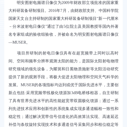
明安图射电频谱日像仪为2009年财政部立项批准的国家重
大科研装备研制项目。2016年7月，由财政部支持、中国科学院
国家天文台主持研制的国家重大科研装备研制项目“新一代厘米
－分米波射电日像仪”通过了由5位院士及美国教授等国内外著
名专家组成的验收组验收，并被命名为明安图射电频谱日像仪
—MUSER。
项目所研制的射电日像仪具有在超宽频带上同时以高时
间、空间和频率分辨率观测太阳的能力，是国际太阳射电物理
研究领域的领先设备，为耀斑和日冕物质抛射等太阳活动研究
提供了新的观测手段，将极大促进太阳物理和空间天气科学的
发展。MUSER的各项指标均达到或优于国际先进水平，主要创
新点包括:采用宽频带线极化馈源加3dB电桥移相器，自主研制
了具有世界先进水平的高性能超宽带双圆极化馈源；通过一系
列先进技术应用和创新性的系统集成实现多通道幅相一致性和
稳定性；通过解决宽带信号信道化的高效算法实现、高速延迟
补偿与条纹旋转实现技术和多通道信号采集同步和相位稳定等