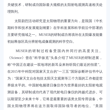
关键技术，研制成功国际最大规模的太阳射电观测高速相关处
理阵列。
太阳剧烈活动研究是太阳物理的重要方向，是我国《中长
期科学和技术发展规划纲要》在学科发展和科学前沿中部署的
主要研究领域之一。MUSER的研制成功将填补在太阳爆发能量
初始释放区高分辨射电成像观测的科学空白。
MUSER的研制过程备受国内外同行的高度关注。
《Science》曾在“科学纵览”头条介绍了MUSER的研制进展，
称“中国正在建设一双地球的新耳朵来聆听我们最近的恒星”。
在2015年中科院对国家天文台的“一三五”国际诊断评估书中认
为：“国家天文台在包括太阳天文观测等三个方面的工作都是世
界级水平的。中国射电频谱日像仪作为世界最好的太阳射电观
测设备，其研制成功代表了现代射电日像仪的跨越式进步。可
以期望至少未来十年，它将是最重要的该类太阳专用设备，中
国太阳物理界将在这方面取得国际领导者的地位。”美国