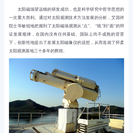
太阳磁场望远镜的研发成功，也是科学研究中哲学思想的
一次重大胜利。通过对太阳观测技术方法发展的分析，艾国祥
院士等敏锐地把握到了太阳磁场观测从“点”、 “线”到“面”的辩
证发展规律，在国内没有任何基础、国际上尚不成熟的背景
下，创新性地提出了发展太阳磁像仪的设想，从而造就了怀柔
太阳观测基地三十多年的辉煌。