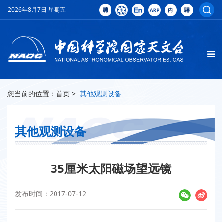
2026年8月7日 星期五
您当前的位置：
首页
>
其他观测设备
其他观测设备
35厘米太阳磁场望远镜
发布时间：2017-07-12