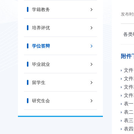
学籍教务
发布时间
培养评优
各类
学位答辩
附件
毕业就业
文件
文件
留学生
文件
文件
研究生会
表一
表二
表三
表四