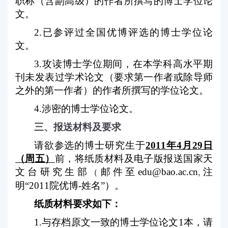
职称（含副高级）的作者所撰写的博士学位论
文。
2.
已参评过全国优博评选的博士学位论
文。
3.
攻读博士学位期间，在本学科高水平期
刊未发表过学术论文（要求第一作者或除导师
之外的第一作者）的作者所撰写的学位论文。
4.
涉密的博士学位论文。
三、报送材料及要求
请欲参选的博士研究生于
2011
年
4
月
29
日
（周五）
前，将纸质材料及电子版报送国家天
文台研究生部
邮件至
edu@bao.ac.cn
,
注
（
明“
2011
院优博
-
姓名”）。
纸质材料要求如下：
1.
与存档原文一致的博士学位论文
1
本，请