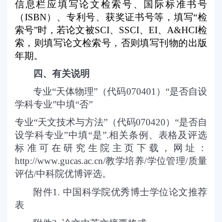
信息栏应填写论文检索号、国际标准书号
（
ISBN
）、专利号、获奖证书号等，填写“检
索号”时，若论文被
SCI
、
SSCI
、
EI
、
A&HCI
检
索，则填写论文检索号，否则填写刊物的出版
年期。
四、有关说明
专业“天体物理”（代码
070401
）“是否自设
学科专业”中填“否”
专业“天文技术与方法”（代码
070420
）“是否自
设学科专业”中填“是”
.
相关条例、表格及评选
标准可在研究生院主页下载，网址：
http://www.gucas.ac.cn/
教学培养
/
学位管理
/
质量
评估
/
中科院优博评选。
附件
1.
中国科学院优秀博士学位论文推荐
表