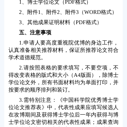
1
、博士学位论文（
PDF
格式）
2
、附件
1
、附件
2
、附件
3
（
WORD
格式）
3
、其他成果证明材料（
PDF
格式）
五、注意事项
1.
申请人要高度重视院优博的身边工作，
认真准备相关推荐材料，保证所推荐论文符合
学术道德规范。
2.
请按照表格的要求填写，不要空项，不
得改变表格的版式和大小（
A4
版面），除博士
学位论文外，所有书面材料均为单面打印，并
按要求的顺序排列和装订。
3.
需特别注意：《中国科学院优秀博士学
位论文推荐表》中，代表性成果应填写候选人
在攻博期间及获得博士学位后一年内获得与博
士学位论文密切相关的代表性成果；成果查询