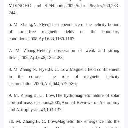
MDI/SOHO and SP/Hinode,2009,Solar Physics,260,233-
244;
6. M. Zhang,N. Flyer,The dependence of the helicity bound
of force-free magnetic fields on the boundary
conditions,2008,ApJ,683,1160-1167;
7. M. Zhang,Helicity observation of weak and strong
fields,2006,ApJ,646,L85-L88;
8. M. Zhang,N. Flyer,B. C. Low,Magnetic field confinement
in the corona: The role of magnetic helicity
accumulation,2006,ApJ,644,575-586;
9. M. Zhang,B. C. Low,The hydromagnetic nature of solar
coronal mass ejections,2005,Annual Reviews of Astronomy
and Astrophysics,43,103-137;
10. M. Zhang,B. C. Low,Magnetic-flux emergence into the