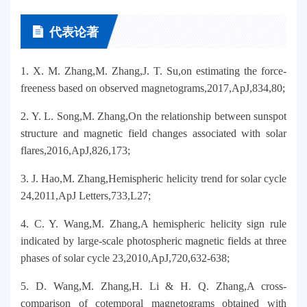
代表论著
1. X. M. Zhang,M. Zhang,J. T. Su,on estimating the force-
freeness based on observed magnetograms,2017,ApJ,834,80;
2. Y. L. Song,M. Zhang,On the relationship between sunspot
structure and magnetic field changes associated with solar
flares,2016,ApJ,826,173;
3. J. Hao,M. Zhang,Hemispheric helicity trend for solar cycle
24,2011,ApJ Letters,733,L27;
4. C. Y. Wang,M. Zhang,A hemispheric helicity sign rule
indicated by large-scale photospheric magnetic fields at three
phases of solar cycle 23,2010,ApJ,720,632-638;
5. D. Wang,M. Zhang,H. Li & H. Q. Zhang,A cross-
comparison of cotemporal magnetograms obtained with