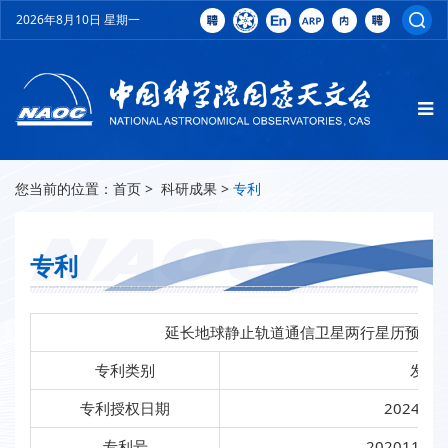
2026年8月10日 星期一
您当前的位置：
首页
>
科研成果
>
专利
专利
延长地球静止轨道通信卫星两行星历预报
专利类别
发明
专利授权日期
2024-04
专利号
202011366