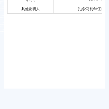
其他发明人
孔婷;马利华;王晓岚