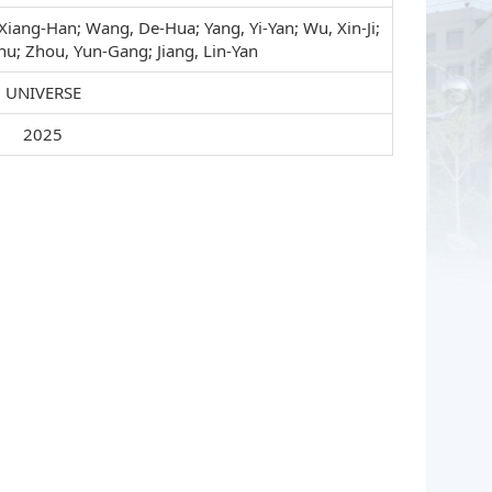
Xiang-Han; Wang, De-Hua; Yang, Yi-Yan; Wu, Xin-Ji;
hu; Zhou, Yun-Gang; Jiang, Lin-Yan
UNIVERSE
2025