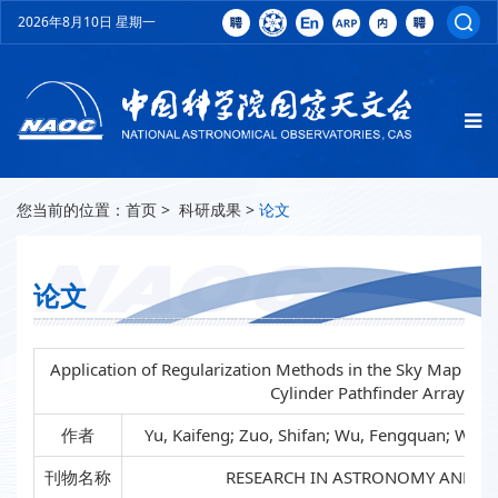
2026年8月10日 星期一
您当前的位置：
首页
>
科研成果
>
论文
论文
Application of Regularization Methods in the Sky Map Reco
Cylinder Pathfinder Array
作者
Yu, Kaifeng; Zuo, Shifan; Wu, Fengquan; Wang
刊物名称
RESEARCH IN ASTRONOMY AND A