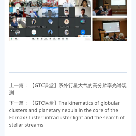
上一篇：
【GTC课堂】系外行星大气的高分辨率光谱观
测
下一篇：
【GTC课堂】The kinematics of globular
clusters and planetary nebula in the core of the
Fornax Cluster: intracluster light and the search of
stellar streams