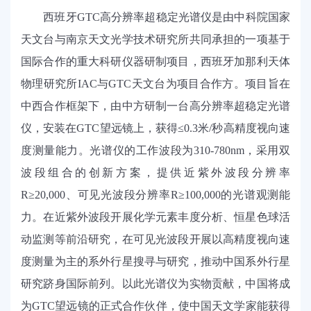
西班牙
GTC
高分辨率超稳定光谱仪是由中科院国家
天文台与南京天文光学技术研究所共同承担的一项基于
国际合作的重大科研仪器研制项目，西班牙加那利天体
物理研究所
IAC
与
GTC
天文台为项目合作方。项目旨在
中西合作框架下，由中方研制一台高分辨率超稳定光谱
仪，安装在
GTC
望远镜上，获得≤
0.3
米
/
秒高精度视向速
度测量能力。光谱仪的工作波段为
310-780nm
，采用双
波段组合的创新方案，提供近紫外波段分辨率
R≥20,000
、可见光波段分辨率
R≥100,000
的光谱观测能
力。在近紫外波段开展化学元素丰度分析、恒星色球活
动监测等前沿研究，在可见光波段开展以高精度视向速
度测量为主的系外行星搜寻与研究，推动中国系外行星
研究跻身国际前列。以此光谱仪为实物贡献，中国将成
为
GTC
望远镜的正式合作伙伴，使中国天文学家能获得