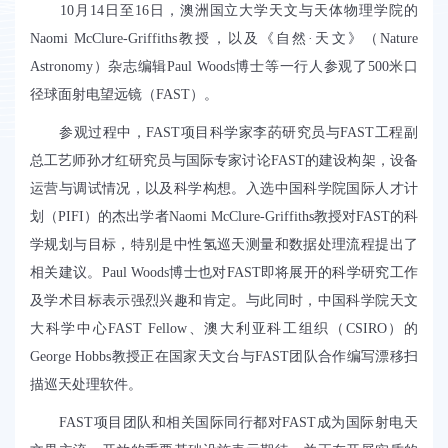
10
月
14日至
16
日，澳洲国立大学天文与天体物理学院的
Naomi McClure-Griffiths
教授，以及《自然
·
天文》（
Nature
Astronomy
）杂志编辑
Paul Woods
博士等一行人参观了
500
米口
径球面射电望远镜（
FAST
）。
参观过程中，
FAST
项目科学家李菂研究员与
FAST
工程副
总工艺师孙才红研究员与国际专家讨论
FAST
的建设构架，设备
运营与调试情况，以及科学构想。入选中国科学院国际人才计
划（
PIFI
）的杰出学者
Naomi McClure-Griffiths
教授对
FAST
的科
学规划与目标，特别是中性氢巡天测量和数据处理流程提出了
相关建议。
Paul Woods
博士也对
FAST
即将展开的科学研究工作
及学术目标表示强烈兴趣和肯定。与此同时，中国科学院天文
大科学中心
FAST Fellow
、澳大利亚科工组织（
CSIRO
）的
George Hobbs
教授正在国家天文台与
FAST
团队合作编写漂移扫
描巡天处理软件。
FAST
项目团队和相关国际同行都对
FAST
成为国际射电天