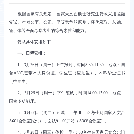
根据国家有关规定，国家天文台硕士研究生复试采用差额
复试。本着公平、公正、平等竞争的原则，择优录取。从德、
智、体等全面考察考生的综合素质和能力。
复试具体安排如下：
一、日程安排：
1
、
3
月
26
日（周一）上午报到，时间
8:30-11:30
，地点：国
台
A307,
需带本人身份证、学生证（应届生）、本科毕业证书
（往届生）
2
、
3
月
26
日（周一）下午笔试，时间
14:00-17:00
，地点：
国台多功能厅。
3
、
3
月
27
日（周二）面试（上午
8
：
30
考生到国家天文台
A601
会议室报到），面试
9
：
00
开始（
A308
会议室）。
4
、
3
月
28
日（周三）体检（早
7
：
30
考生在国家天文台北门