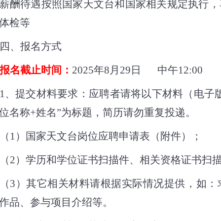
薪酬待遇按照国家天文台和国家相关规定执行，
体检等
四、
报名方式
报名截止时间
：
2025
年
8
月
29
日
中午
12:00
1
、提交材料要求：应聘者请将以下材料（电子
位名称
+
姓名”为标题，简历请勿重复投递。
（
1
）国家天文台岗位应聘申请表（附件）；
（
2
）学历和学位证书扫描件、相关资格证书扫
（
3
）其它相关材料请根据实际情况提供，如：
作品、参与项目介绍等。