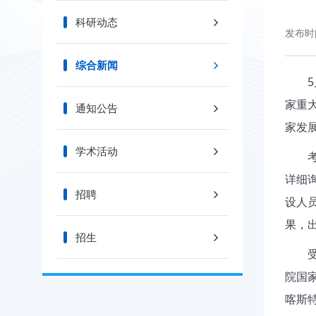
科研动态
发布时间
综合新闻
5
家重
通知公告
家发
学术活动
详细
招聘
设人
果，
招生
院国
喀斯