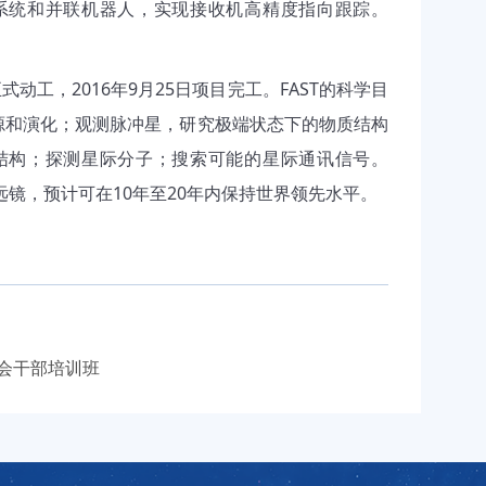
系统和并联机器人，实现接收机高精度指向跟踪。
正式动工，
2016
年
9
月
25
日项目完工。
FAST
的科学目
源和演化；观测脉冲星，研究极端状态下的物质结构
结构；探测星际分子；搜索可能的星际通讯信号。
远镜，预计可在
10
年至
20
年内保持世界领先水平。
会干部培训班