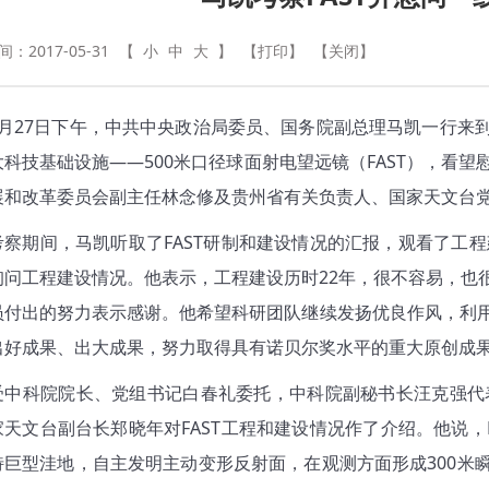
：2017-05-31
【
小
中
大
】
【打印】
【关闭】
月
27
日下午，中共中央政治局委员、国务院副总理马凯一行来
大科技基础设施——
500
米口径球面射电望远镜（
FAST
），看望
展和改革委员会副主任林念修及贵州省有关负责人、国家天文台
考察期间，马凯听取了
FAST
研制和建设情况的汇报，观看了工程
询问工程建设情况。他表示，工程建设历时
22
年，很不容易，也
员付出的努力表示感谢。他希望科研团队继续发扬优良作风，利
出好成果、出大成果，努力取得具有诺贝尔奖水平的重大原创成
受中科院院长、党组书记白春礼委托，中科院副秘书长汪克强代
家天文台副台长郑晓年对
FAST
工程和建设情况作了介绍。他说，
特巨型洼地，自主发明主动变形反射面，在观测方面形成
300
米