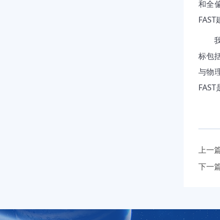
和全
FAST
标包
与物
FAST
上一
下一