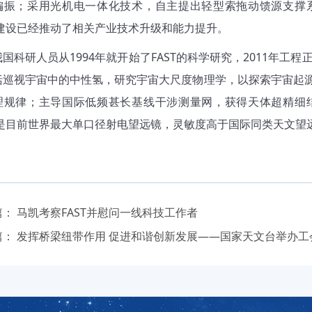
偏振；采用光机电一体化技术，自主提出轻型索拖动馈源支撑
建设已经推动了相关产业技术升级和能力提升。
我国科研人员从
1994
年就开始了
FAST
的科学研究，
2011
年工程
括巡视宇宙中的中性氢，研究宇宙大尺度物理学，以探索宇宙起
理规律；主导国际低频甚长基线干涉测量网，获得天体超精细
是目前世界最大单口径射电望远镜，灵敏度高于国际同类天文望
篇：
马凯考察FAST并慰问一线科技工作者
篇：
发挥桥梁纽带作用 促进和谐创新发展——国家天文台举办工