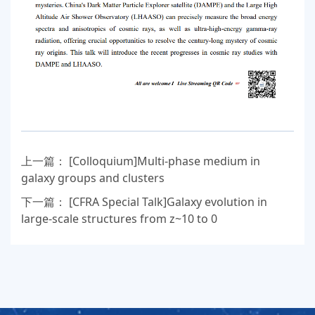
上一篇：
[Colloquium]Multi-phase medium in
galaxy groups and clusters
下一篇：
[CFRA Special Talk]Galaxy evolution in
large-scale structures from z~10 to 0