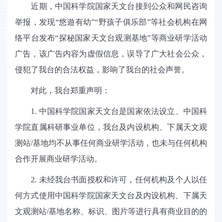
近期，中国科学院国家天文台接到公众和网民咨询
举报，发现
“悠遊有幼”“野孩子俱乐部”等社会机构在网
络平台发布“探秘国家天文台观测基地”等商业研学活动
广告，该广告内容为
虚假
信息，误导
了广大社会公众，
侵犯了我台的合法权益，影响了我台的社会声誉。
对此，我台郑重声明：
1.
中国科学院国家天文台是
国家
依法设立
、
中国科
学院直属
科研
事业单位
，我台及内设机构、下属天文观
测站
/
基地均
不从事任何商业研学活动，也未与任何
机
构
合作
开展商业
研学
活动。
2.
未经我台书面授权和许可，任何机构及个人以任
何方式使用中国科学院国家天文台及内设机构
、
下属天
文观测站
/
基地
名称、标识、图片等进行具有商业目的的