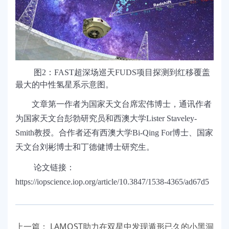
图
2
：
FAST
超深场巡天
FUDS
项目探测到红移覆盖
最大的中性氢星系示意图。
文章第一作者为国家天文台席宏伟博士，通讯作者
为国家天文台彭勃研究员和西澳大学
Lister Staveley-
Smith
教授。合作者还有西澳大学
Bi-Qing For
博士、国家
天文台刘彬博士和丁德健博士研究生。
论文链接：
https://iopscience.iop.org/article/
10.3847/1538-4365/ad67d5
上一篇：
LAMOST助力在双星中发现遁形已久的小黑洞