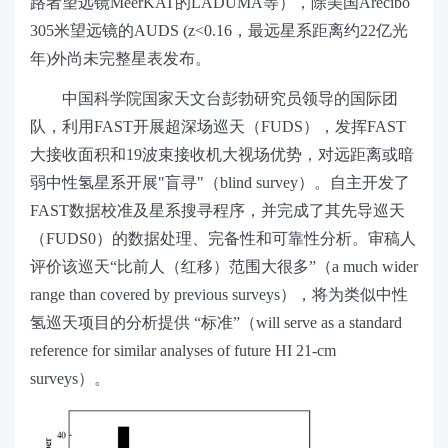
路者望远镜
MeerKAT
的
LADUMA
等），除美国
Arecibo
305
米望远镜的
AUDS (z<0.16
，
最远星系
距离
约
22
亿光
年
)
外
尚未
完整星表
发布
。
中国科学院国家天文台彭勃研究员领导的国际团
队，利用
FAST
开展超深场巡天
（
FUDS
）
，发挥
FAST
大接收面积和
19
波束接收机大视场优势，对远距离或暗
弱中性氢星系开展
"
盲寻
"
（
blind survey
）。自主开发了
FAST
数据校准及星系搜寻程序，并完成了其先导巡天
（
FUDS0
）的数据处理、完备性和可靠性分析
。
审稿人
评价该巡天
“
比前人（红移）范围大很多
”
（
a much wider
range than covered by previous surveys
），将为类似中性
氢巡天项目的分析提供
“
标准
”
（
will serve as a standard
reference for similar analyses of future HI 21-cm
surveys
）。