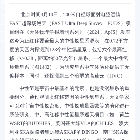
北京时间9
月
10
日，
500
米口径球面射电望远镜
FAST
超深场巡天（
FAST Ultra-Deep Survey
，
FUDS
）项
目组在《天体物理学报增刊系列》（
2024
，
ApJS
）发表
迄今为止红移覆盖最大的中性氢星系源表。在
0.72
平方
度的天区内探测到
128
个
中性氢星系
，包括
六
个最高红
移（
z>0.38
，
距离约
50
亿光年）星系、一个最大中性氢
质量星系（图
1
和
2
），为研究星系中气体演化提供了无
偏样本。同时，还
探测到三个暗弱的高速云（
HVC
）。
中性氢是宇宙中最基本的元素，也是漩涡星系的重
要组分。通过
观测宽
红移范围的中性氢星系，天文学家
可以对宇宙中性氢密度、中性氢质量函数等的
演化
进行
系统研究。中、高红移中性氢星系巡天项目（如：荷兰
WSRT
的
BUDHIES
、美国甚大阵
VLA
的
CHILES
、澳大
利亚
SKA
探路者望远镜
ASKAP
的
DINGO
、南非
SKA
探