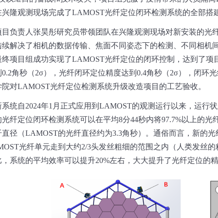
在兴隆观测现场完成了
LAMOST
光纤定位闭环检测系统的全部搭
项目负责人张昊彤研究员带领团队在兴隆观测现场对新安装的光
陆续解决了相机的数据传输、焦面不同姿态下的检测、不同相机
最终项目组成功实现了
LAMOST
光纤定位的闭环控制，达到了项
到
0.2
角秒（
2σ
），光纤闭环定位精度达到
0.4
角秒（
2σ
），闭环光
学院对
LAMOST
光纤定位检测系统升级改造项目的工艺验收。
新系统自
2024
年
1
月正式应用到
LAMOST
的观测运行以来，运行状
的光纤定位闭环检测系统可以在平均
8
分
44
秒内将
97.7%
以上的光
纤直径（
LAMOST
的光纤直径约为
3.3
角秒）。通俗而言，新的光
MOST
光纤单元走到大约
2/3
头发丝粗细的范围之内（人类发丝的
比，系统的平均效率可以提升
20%
左右，大大提升了光纤定位的