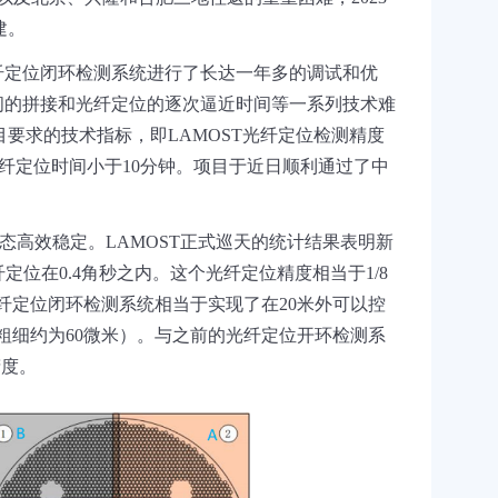
建。
纤定位闭环检测系统进行了长达一年多的调试和优
间的拼接和光纤定位的逐次逼近时间等一系列技术难
目要求的技术指标，即
LAMOST
光纤定位检测精度
纤定位时间小于
10
分钟。项目于近日顺利通过了中
态高效稳定。
LAMOST
正式巡天的统计结果表明新
纤定位在
0.4
角秒之内。这个光纤定位精度相当于
1/8
纤定位闭环检测系统相当于实现了在
20
米外可以控
粗细约为
60
微米）。与之前的光纤定位开环检测系
精度。