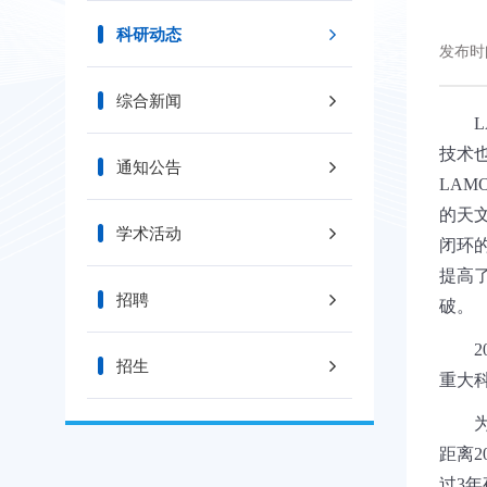
科研动态
发布时间
综合新闻
L
技术
通知公告
LAM
的天
学术活动
闭环
提高
招聘
破。
2
招生
重大
距离
2
过
3
年