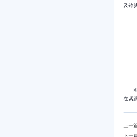
及铸
在紧
上一
下一