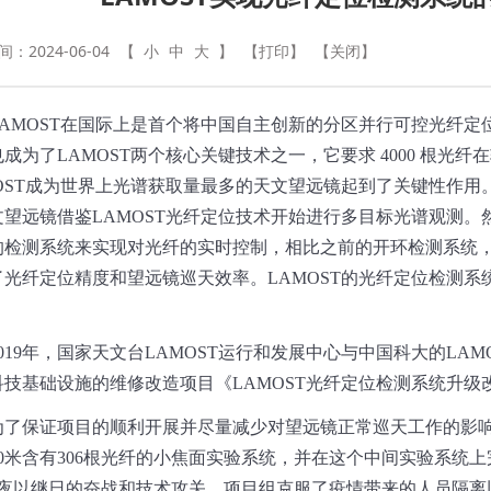
：2024-06-04
【
小
中
大
】
【打印】
【关闭】
AMOST
在国际上是首个将中国自主创新的分区并行可控光纤定
也成为了
LAMOST
两个核心关键技术之一，它要求
4000
根光纤在
OST
成为世界上光谱获取量最多的天文望远镜起到了关键性作用
文望远镜借鉴
LAMOST
光纤定位技术开始进行多目标光谱观测。
的检测系统来实现对光纤的实时控制，相比之前的开环检测系统
了光纤定位精度和望远镜巡天效率。
LAMOST
的光纤定位检测系
019
年，国家天文台
LAMOST
运行和发展中心与中国科大的
LAM
科技基础设施的维修改造项目《
LAMOST
光纤定位检测系统升级
为了保证项目的顺利开展并尽量减少对望远镜正常巡天工作的影
0
米含有
306
根光纤的小焦面实验系统，并在这个中间实验系统上
夜以继日的奋战和技术攻关，项目组克服了疫情带来的人员隔离