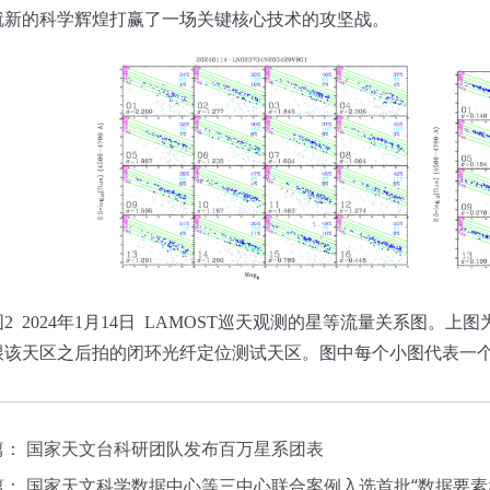
就新的科学辉煌打赢了一场关键核心技术
的攻坚战。
图
2 2024
年
1
月
14
日
LAMOST
巡天观测的星等流量关系图。上图
跟该天区之后拍的闭环光纤定位测试天区。图中每个小图代表一
篇：
国家天文台科研团队发布百万星系团表
篇：
国家天文科学数据中心等三中心联合案例入选首批“数据要素