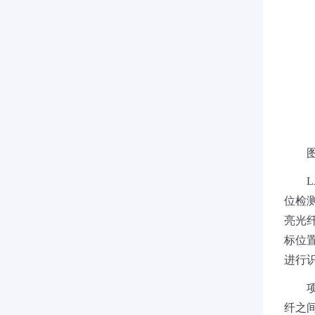
L
位检
亮光
标位
进行
纤之