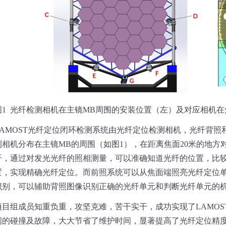
图
1
光纤检测相机在主镜
MB
周围的安装位置（左）及对应相机在
AMOST
光纤定位闭环检测系统由光纤定位检测相机，光纤背照
测相机分布在主镜
MB
的周围（如图
1
），在距离焦面
20
米的地方
纤，通过对发光光纤的照相测量，可以准确知道光纤的位置，比
置，实现精确光纤定位
。
而前照系统可以从焦面端照亮光纤定位
识别，可以辅助背照图像识别正确的光纤单元和判断光纤单元的
项目组成员知重负重，攻坚克难，苦干实干，成功实现了
LAMOS
间的碰撞及故障，大大节省了维护时间，显著提高了光纤定位精