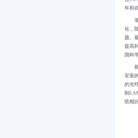
年初
化，
题。
提高
国科
安装
的光
制
LA
统相