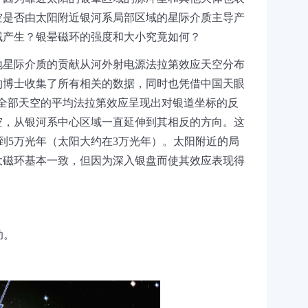
空是否由太阳附近银河系局部区域的星际介质主导产
域产生？银晕磁环的强度和大小究竟如何？
地星际介质的贡献从河外射电源法拉第效应天空分布
钧博士收集了所有相关的数据，同时也凭借中国天眼
全部天空的平均法拉第效应呈现出对银道坐标的反
空，从银河系中心区域一直延伸到其相反的方向。这
到
5
万光年（太阳大约在
3
万光年）。太阳附近的局
大磁环基本一致，但因为深入银盘而使其效应表现得
助。