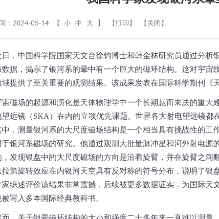
：2024-05-14
【
小
中
大
】
【打印】
【关闭】
近日，中国科学院国家天文台徐钧博士和韩金林研究员通过分析
布数据，揭示了银河系的晕中有一个巨大的磁环结构。这对宇宙
领域提供了至关重要的观测结果。该成果发表在国际
科学期刊《
宇宙磁场的起源和演化是天体物理学中一个长期悬而未决的重大
电望远镜（
SKA
）在内的立项优先课题。世界各大射电望远镜都
其中，测量银河系的大尺度磁场结构是一个相当具有挑战性的工
耕于银河系磁场的研究。他通过观测大批量脉冲星和河外射电源
构，发现银盘中的大尺度磁场的方向是沿着旋臂，并在旋臂之间
法拉第旋转效应在内银河天空具有反对称的符号分布，说明了银
专家综述评价该结果非常震撼，后续被更多数据证实，为国际天
也被写入多本国际经典教科书。
然而，关于银晕磁环结构的大小和强度二十多年来一直难以测量