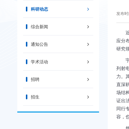
科研动态
发布时间
综合新闻
应分
通知公告
研究
学术活动
列射
力。
招聘
直深
场结
招生
证出
同行
容，