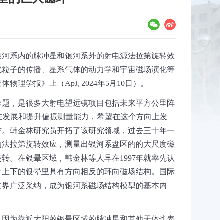
银河系内的脉冲星和银河系外的射电源法拉第旋转效
线粒子的传播、星系气体的动力学和宇宙磁场演化等
天体物理学报》上（
ApJ, 2024
年
5
月
10
日）。
难题，是很多大射电望远镜项目包括未来平方公里阵
在发展和提升偏振测量能力，希望在这个方向上发
作。韩金林研究员开拓了该研究领域，过去三十年一
的法拉第旋转效应，测量出银河系盘区的的大尺度磁
翻转。在银晕区域，韩金林等人早在
1997
年就率先认
盘上下的银晕里具有方向相反的环向磁场结构。国际
文界广泛采纳，成为银河系磁场结构模型的基本内
。因为靠近太阳的银晕区域的脉冲星和其他天体也表