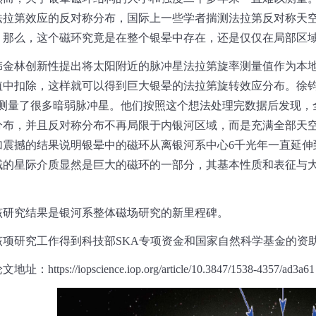
法拉第效应的反对称分布，国际上一些学者揣测法拉第反对称天
。那么，这个磁环究竟是在整个银晕中存在，还是仅仅在局部区
韩金林创新性提出将太阳附近的脉冲星法拉第旋率测量值作为本
值中扣除，这样就可以得到巨大银晕的法拉第旋转效应分布。徐
测量了很多暗弱脉冲星。他们按照这个想法处理完数据后发现，
分布，并且反对称分布不再局限于内银河区域，而是充满全部天
加震撼的结果说明银晕中的磁环从离银河系中心
6
千光年一直延伸
域的星际介质显然是巨大的磁环的一部分，其基本性质和表征与
。
该研究结果是银河系整体磁场研究的新里程碑。
该项研究工作得到科技部SKA专项资金和国家自然科学基金的资
论文地址：
https://iopscience.iop.org/article/10.3847/1538-4357/ad3a61