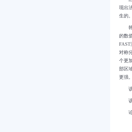
现出
生的
的数
FAST
对称
个更
部区
更强