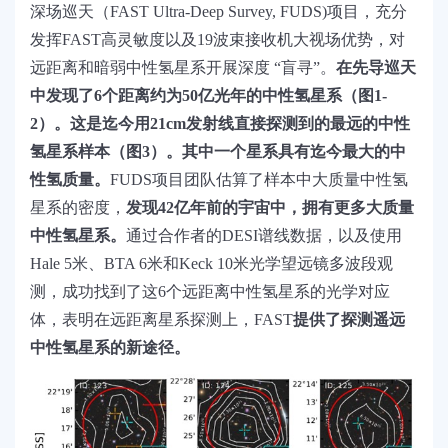
深场巡天（FAST Ultra-Deep Survey, FUDS)项目，充分
发挥FAST高灵敏度以及19波束接收机大视场优势，对
远距离和暗弱中性氢星系开展深度 “盲寻”。
在先导巡天
中发现了6个距离约为50亿光年的中性氢星系（图1-
2）。这是迄今用21cm发射线直接探测到的最远的中性
氢星系样本（图3）。其中一个星系具有迄今最大的中
性氢质量。
FUDS
项目团队估算了样本中大质量中性氢
星系的密度，
发现42亿年前的宇宙中，拥有更多大质量
中性氢星系。
通过合作者的DESI谱线数据，以及使用
Hale 5米、BTA 6米和Keck 10米光学望远镜多波段观
测，成功找到了这6个远距离中性氢星系的光学对应
体，表明在远距离星系探测上，FAST
提供了探测遥远
中性氢星系的新途径。