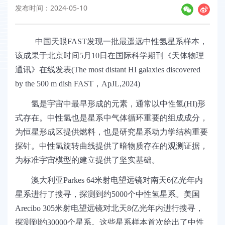
发布时间：2024-05-10
中国天眼
FAST
发现一批最遥远中性氢星系样本，
该成果于北京时间
5
月
10
日在国际科学期刊《天体物理
通讯》在线发表
(The most distant HI galaxies discovered
by the 500 m dish FAST
，
ApJL,2024)
氢是宇宙中最早形成的元素，通常以中性氢
(HI)
形
式存在。中性氢也是星系中气体循环重要的组成成分，
为恒星形成区提供燃料，也是研究星系动力学结构重要
探针。中性氢旋转曲线提供了暗物质存在的观测证据，
为标准宇宙模型的建立提供了坚实基础。
澳大利亚
Parkes 64
米射电望远镜对南天
6
亿光年内
星系进行了搜寻，探测到约
5000
个中性氢星系。美国
Arecibo 305
米射电望远镜对北天
8
亿光年内
进行搜寻，
探测到约
30000
个星系。这些星系样本首次给出了中性