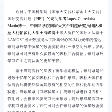
近日，中国科学院（国家天文台和紫金山天文台）
国际交流计划（
PIFI
）的访问学者
Lopez-Corredoira
Martin
博士、中国科学院国家天文台刘超研究员团队和
意大利帕多瓦大学王海峰博士
等人所在的国际团队基于
LAMOST
巡天数据揭示了距离银心
29.34
万光年的遥远
银河系外晕中恒星的数密度轮廓和三维空间分布，发现
银河系可能没有那么多显著的吸积并合特征，银河系外
晕或许比之前认识的更加宁静。
基于当前流行的层级宇宙学理论模型，银河系是经
过数十亿年的多次吸积和并合事件形成。吸积天体在相
位混合后将仍然保留其原有的相空间性质和化学动力学
状态。当矮星系（或球状星团）与银河系进行引力相互
作用时，会被潮汐剥离或完全摧毁，随后形成星流或子
结构或过密度区，它们可能会在银河系晕的恒星数密度