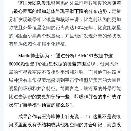
该国际团队发现
银河系的外晕恒星数密度轮廓
随着
与银心距离的增加总体呈现平滑下降的分布趋势，
定量
分析发现银晕相比银盘和核球来讲，比之前认为的更加
弥散且外晕恒星之间的距离高达
1304
光年，比宽距双星
的间距至少高两个数量级，并且他们发现外晕的形状没
有星族依赖性和扁平化特征。
Martin
博士认为：“通过分析
LAMOST
数据中这
60000
颗银晕中的恒星数据的覆盖范围
发现，银河系外
晕的恒星数密度不仅相对平滑和对称，而且他们在该区
域并没有非常显著地探测到宇宙学模型所预言的大量且
明显的吸积和并合特征。简而言之，银河系的外晕可能
比过去认识
的要更加宁静一些，即吸积并合的事件或许
没有宇宙学模型预言的那么多
”
。
成果合作者王海峰博士补充说：“
1
）这里不是说银
河系里面没有子结构或其他相空间的并合印记，而是没