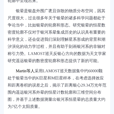
轮廓中呈现出来。
银晕是银盘外围广袤且弥散的物质分布空间，因其
尺度很大，过去很多年关于银晕的诸多科学问题都处于
争论当中，比如银晕的轮廓和形态。研究银晕的恒星数
密度轮廓不仅对于银河系晕集成历史的认识具有重要的
科学意义，还会促进我们深刻理解星系形成的背景和潮
汐演化的动力学过程，并且有助于刻画银河系的非轴对
称引力势。
LAMOST
巡天反银心方向的数据为天文学家
研究遥远银晕的数密度轮廓和形态提供了新的可能。
Martin
等人
采用
LAMOST
巡天数据集中约
60000
颗
处于银晕当中的
K
巨星和
M
巨星样本，在考虑选择效应
和距离卷积的误差之后，揭示了距离银心
29.34
万光年范
围内遥远银河系外晕的恒星计数轮廓和三维空间分布
图，并基于上述数据测量出银河系恒星晕的总质量大约
为
7
亿个太阳质量。