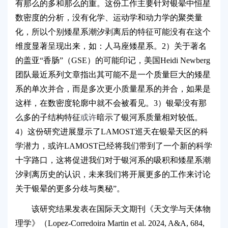
有那么的多和那么的重。这份工作主要针对银晕中恒星
数密度的分析，没有化学、运动学和动力学的聚类量
化，所以个别矮星系潮汐剥离后的特征可能没有在这个
维度显著呈现出来，如：人马座矮星系。
2
）关于著名
的盖亚“香肠
”
（
GSE
）的可能印记，美国
Heidi Newberg
团队最近系列文章指出其可能不是一个质量巨大的矮星
系的单次并合，而是多次更小质量星系的并合，如果是
这样，在数密度轮廓中就不会被看见。
3
）银晕没有那
么多的子结构特征
或许
暗示了银河系质量相对较低。
4
）这份研究进展显示了
LAMOST
巡天在银晕天区的科
学潜力，或许
LAMOST
已经将我们带到了一个新的科学
十字路口，这将促进我们对于银河系的吸积和矮星系潮
汐剥离历史的认识，未来我们将开展更多的工作来讨论
关于银晕的更多分歧与奥秘”。
该研究结果发表在国际天文期刊《天文学与天体物
理学》（
Lopez-Corredoira Martin et al. 2024, A&A, 684,