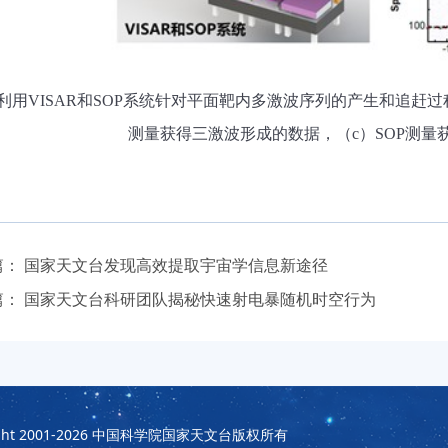
用
VISAR
和
SOP
系统针对平面靶内多激波序列的产生和追赶过
测量获得三激波形成的数据，（
c
）
SOP
测量
篇：
国家天文台发现高效提取宇宙学信息新途径
篇：
国家天文台科研团队揭秘快速射电暴随机时空行为
t 2001-2026
中国科学院国家天文台版权所有