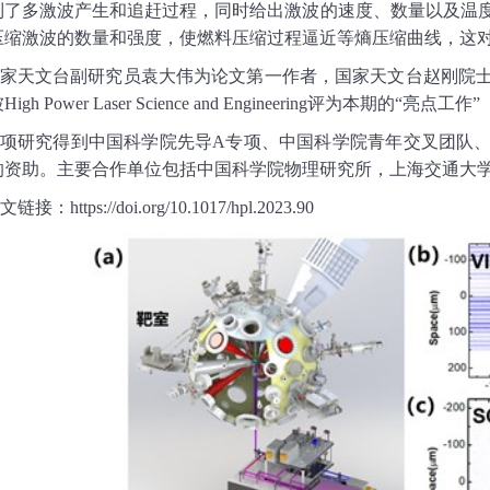
到了多激波产生和追赶过程，同时给出激波的速度、数量以及温
压缩激波的数量和强度，使燃料压缩过程逼近等熵压缩曲线，这
家天文台副研究员袁大伟
为论文第一作者，国家天文台赵刚院
被
High Power Laser Science and Engineering
评为本期的
“
亮点工作
”
项研究得到中国科学院先导
A
专项、中国科学院青年交叉团队
的资助。主要合作单位包括中国科学院物理研究所，上海交通大
文链接：
https://doi.org/10.1017/hpl.2023.90