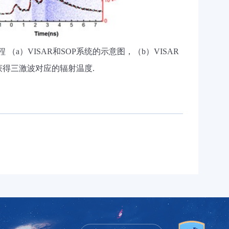
程
（
a
）
VISAR
和
SOP
系统的示意图，（
b
）
VISAR
获得三激波对应的辐射温度
.