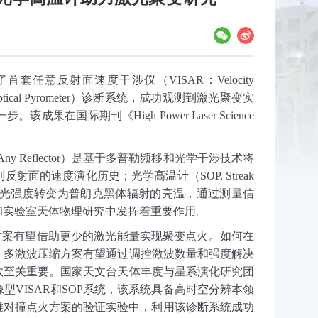
了首套任意反射面速度干涉仪（
VISAR
：
Velocity
tical Pyrometer
）诊断系统，成功观测到激光聚变实
一步。该成果在国际期刊《
High Power Laser Science
Any Reflector
）是基于多普勒频移和光学干涉技术将
到反射面的速度演化历史；光学高温计（
SOP, Streak
光强度转变为普朗克黑体辐射的亮温，通过测量信
和实验室天体物理研究中发挥着重要作用。
方案有望借助更少的激光能量实现聚变点火。如何在
，多激波压缩方案有望通过调控激波数量和强度解决
数至关重要。国家天文台天体丰度与星系演化研究团
像型
VISAR
和
SOP
系统，该系统具备高时空分辨本领
锥对撞点火方案的验证实验中，利用该诊断系统成功