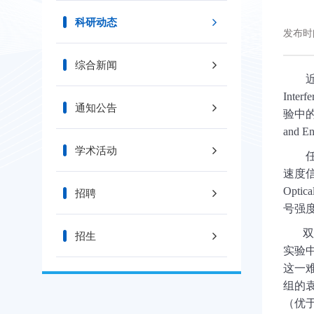
科研动态
发布时间
综合新闻
Interf
通知公告
验中
and En
学术活动
速度
Optica
招聘
号强
双
招生
实验
这一
组的
（优