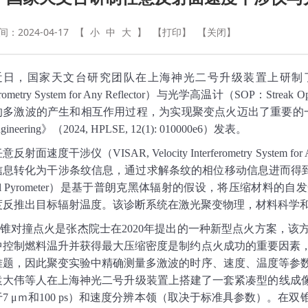
：2024-04-17
【
小
中
大
】
【打印】
【关闭】
近日，国家天文台研究团队在上海神光二号升级装置上研制
erometry System for Any Reflector
）与光学高温计（
SOP
：
Streak Op
的多激波的产生和相互作用过程，为实现聚变点火迈出了重要的
gineering
》（
2024, HPLSE, 12(1): 010000e6
）发表。
任意反射面速度干涉仪（
VISAR, Velocity Interferometry System for 
信息转化为干涉条纹信息，通过求解条纹的相位移动信息进而得
l Pyrometer
）是基于普朗克黑体辐射的假设，将压缩材料的自发
度反推出目标辐射温度。该诊断系统在激光聚变物理，材料科学
锥对撞点火是张杰院士在
2020
年提出的一种新型点火方案，该
中控制燃料温升并获得最大压缩密度是制约点火成功的重要因素
难题，因此聚变实验中精确测量多激波的时序、速度、温度等参
袁大伟等人在上海神光二号升级装置上搭建了一套紧凑型的线成
于
7 μ
ｍ和
100 ps
）和速度分辨本领（取决于标准具参数）。在双