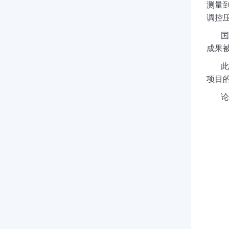
测量
调控
国
成果
此
项目
论