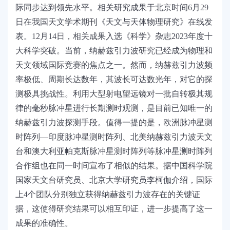
际同步达到领先水平。相关研究成果于北京时间6月29
日在我国天文学术期刊《天文与天体物理研究》在线发
表。12月14日，相关成果入选《科学》杂志2023年度十
大科学突破。当前，纳赫兹引力波研究已经成为物理和
天文领域国际竞赛的焦点之一。然而，纳赫兹引力波频
率极低、周期长达数年，其波长可达数光年，对它的探
测极具挑战性。利用大型射电望远镜对一批自转极其规
律的毫秒脉冲星进行长期测时观测，是目前已知唯一的
纳赫兹引力波探测手段。值得一提的是，欧洲脉冲星测
时阵列—印度脉冲星测时阵列、北美纳赫兹引力波天文
台和澳大利亚帕克斯脉冲星测时阵列等脉冲星测时阵列
合作组也在同一时间宣布了相似的结果。据中国科学院
国家天文台研究员、北京大学研究员李柯伽介绍，国际
上4个团队分别独立获得纳赫兹引力波存在的关键证
据，这使得研究结果可以相互印证，进一步提高了这一
成果的准确性。