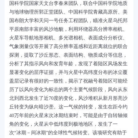
国科学院国家天文台李春来团队，联合中国科学院地质
与地球物理所郭正堂团队、中国科学院青藏高原所、美
国布朗大学和天问一号任务工程团队，瞄准火星乌托邦
平原南部丰富的风沙地貌，利用环绕器高分辨率相机、
火星车导航地形相机、多光谱相机、表面成分分析仪、
气象测量仪等开展了高分辨率遥感和近距离就位的联合
探测，提取了沙丘形态、表面结构、物质成分等信息，
分析了其指示风向和发育年龄，发现了着陆区风场发生
显著变化的层序证据，并与火星中高纬度分布的冰尘覆
盖层记录有很好的一致性，揭示了祝融号着陆区可能经
历了以风向变化为标志的两个主要气候阶段，风向从东
北到西北发生了近70度的变化，风沙堆积从新月形亮沙
丘转变为纵向暗沙垄。这一气候的转变，发生在距今约
40万年前的火星末次冰期结束时，可能是由于自转轴倾
角的变化，火星从中低纬度到极地地区，发生了一
次
“
冰期－间冰期
”
的全球性气候转变。该项研究有助于