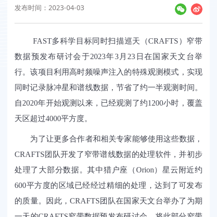
发布时间：2023-04-03
FAST
多科学目标同时扫描巡天（
CRAFTS
）窄带
数据预发布研讨会于
2023
年
3
月
23
日在国家天文台举
行。该项目利用高时频噪声注入的特殊观测模式，实现
同时记录脉冲星和谱线数据，节省了约一半观测时间。
自
2020
年开始观测以来，已经观测了约
1200
小时，覆盖
天区超过
4000
平方度。
为了让更多合作者和相关专家能够使用这些数据，
CRAFTS
团队开发了窄带谱线数据的处理软件，并初步
处理了大部分数据。其中猎户座（
Orion
）星云附近约
600平方度的区域已经经过精细的处理，达到了可发布
的质量。因此，
CRAFTS
团队在国家天文台举办了为期
一天的
CRAFTS
窄带数据预发布研讨会，将此部分窄带