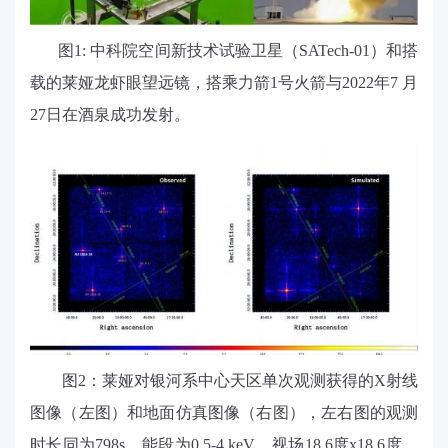
图
1:
中科院空间新技术试验卫星（
SATech-01）和搭
载的莱娅
龙虾眼望远镜，搭乘力箭
1
号火箭与
2022
年
7
月
27
日在酒泉成功发射。
图
2：
莱娅对银河系中心天区单次观测获得的
X射线
图像（左图）和地面
仿真
图像（右图），左右图的观测
时长同为
7
98
s，能段为
0.5
-
4 keV
，视场
18.6
度
x18.6
度。