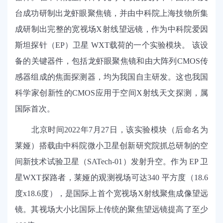
台成功研制出龙虾眼聚焦镜，并由中科院上海技物所集
成研制出完整的宽视场
X射线望远镜，作为中科院爱因
斯坦探针（EP）卫星 WXT载荷的一个实验模块。 该设
备的关键器件，包括龙虾眼聚焦镜和由大阵列CMOS传
感器组成的焦面探测器，均为我国自主研发。这也我国
科学家创新性的CMOS应用于空间X射线天文探测，属
国际首次。
北京时间
2022年7月2
7
日，该实验模块（后命名为
莱娅）搭载由中科院微小卫星创新研究院抓总研制的空
间新技术试验卫星（
SATech-01）发射升空。作为 EP 卫
星WXT探路者，莱娅的观测视场可达
340
平方度（
18.6
度
x18.6
度），是国际上首个宽视场
X射线聚焦成像望远
镜。其视场大小比国际上传统的聚焦望远镜提高了至少