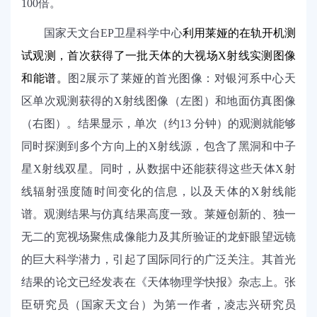
100
倍。
国家天文台
EP卫星科学中心
利用莱娅的在轨开机测
试观测，首次获得了一批天体的大视场
X射线实测图像
和能谱。
图
2
展示了莱娅的首光图像：对银河系中心天
区单次观测获得的
X射线图像（左图）和地面仿真图像
（右图）。结果显示，单次（约1
3
分钟）的观测就能够
同时探测到多个方向上的
X射线源，包含了黑洞和中子
星X射线双星。同时，从数据中还能获得这些天体X射
线辐射强度随时间变化的信息，以及天体的X射线能
谱。观测结果与仿真结果高度一致。
莱娅创新的、独一
无二的宽视场聚焦成像能力及其所验证的龙虾眼望远镜
的巨大科学潜力，引起了国际同行的广泛关注。其首光
结果的论文已经发表在《天体物理学快报》杂志上。
张
臣研究员（国家天文台）为第一作者，凌志兴研究员