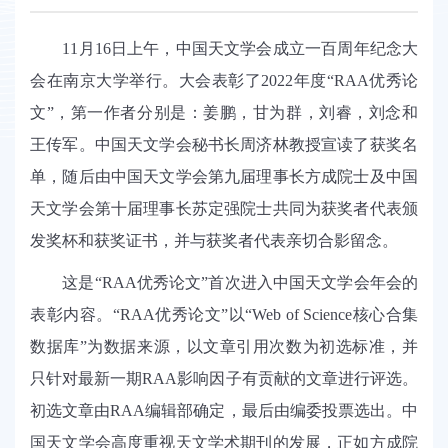
11
月
16
日上午，中国天文学会成立一百周年纪念大
会在南京大学举行。大会表彰了
2022
年度“
RAA
优秀论
文”，第一作者分别是：姜鹏，甘为群，刘睿，刘念和
王传军。中国天文学会秘书长周济林教授宣读了获奖名
单，随后由中国天文学会第九届理事长方成院士及中国
天文学会第十届理事长苏定强院士共同为获奖者代表颁
发奖杯和获奖证书，并与获奖者代表亲切合影留念。
这是“
RAA
优秀论文”首次进入中国天文学会年会的
表彰内容。“
RAA
优秀论文”以“
Web of Science
核心合集
数据库”为数据来源，以文章引用次数为初选标准，并
只针对最新一期
RAA
影响因子有贡献的文章进行评选。
初选文章由
RAA
编辑部确定，最后由编委投票选出。中
国天文学会高度重视天文学术期刊的发展，正如方成院