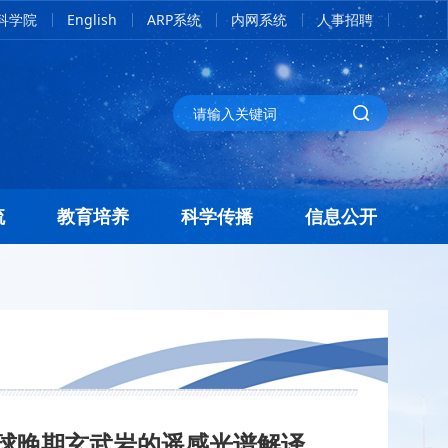
科学院
English
ARP系统
内网系统
人事招聘
流
教育培养
科学传播
信息公开
球晚期玄武岩的遥感光谱解译