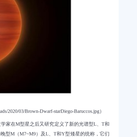
oads/2020/03/Brown-Dwarf-starDiego-Baruccos.jpg
）
文学家在
M
型星之后又研究定义了新的光谱型
L
、
T
和
为晚型
M
（
M7~M9
）及
L
、
T
和
Y
型矮星的统称，它们