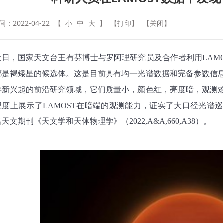
：2022-04-22
【
小
中
大
】
【打印】
【关闭】
近日，国家天文台王有芬博士与罗阿理研究员及合作者利用
LAMO
都是褐矮星的候选体。这是目前具有均一光谱数据和完备参数信
年新兴起的前沿研究领域，它们质量小，颜色红，亮度暗，观测
程度上展示了
LAMOST
在暗端的观测能力，证实了大口径光谱巡
名天文期刊《天文学和天体物理学》（
2022,A&A,660,A38
）。