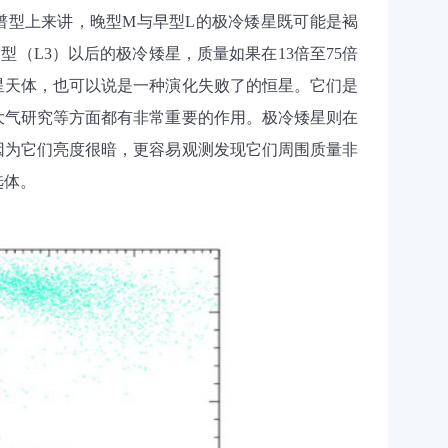
谱型上来讲，晚型
M
与早型
L
的极冷矮星既可能是褐
L
型（
L3
）以后的极冷矮星，质量如果在
13
倍至
75
倍
星天体，也可以说是一种演化失败了的恒星。它们是
大气研究等方面都有非常重要的作用。极冷矮星则在
因为它们亮度很暗，更容易观测发现它们周围质量非
选体
。