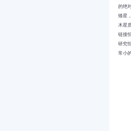
的绝
矮星
木星
链接
研究
常小