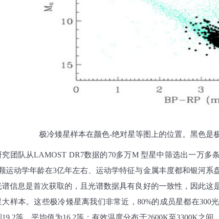
极冷矮星样本在颜色
-
绝对星等图上的位置。黑色是
研究团队从
LAMOST DR7
数据的
70
多万
M
型星中筛选出一万多
颗运动学年龄在
3
亿年左右、运动学特征与金属丰度都和银河系
光谱信息是首次获取的，且光谱数据具有良好的一致性，因此这
星大样本。这些极冷矮星离我们非常近，
80%
的成员星都在
300
到
19.2
等，平均值为
16.2
等；有效温度分布于
2600K
至
3300K
之间