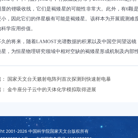
明显的锂吸收线，它们是褐矮星的可能性非常大。此外，有
6
颗
更小，因此它们的伴星极有可能是褐矮星。该样本为开展观测难
的科学应用价值。
不久的将来，随着
LAMOST
光谱数据的积累以及中国空间望远镜
矮星，为恒星物理研究领域中相对空缺的褐矮星形成机制及内部
篇：
国家天文台天籁射电阵列首次探测到快速射电暴
篇：
金牛座分子云中的天体化学模拟取得进展
t 2001-2026
中国科学院国家天文台版权所有