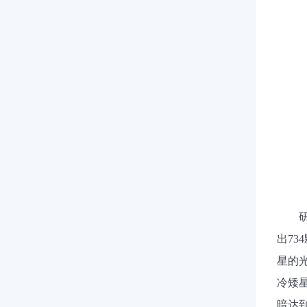
出
734
星的
冷矮
暗达