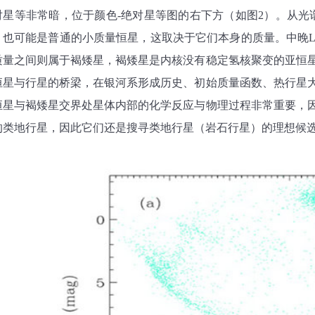
对星等非常暗，位于颜色
-
绝对星等图的右下方（如图
2
）。从光
，也可能是普通的小质量恒星，这取决于它们本身的质量。中晚
质量之间则属于褐矮星，褐矮星是内核没有稳定氢核聚变的亚恒
恒星与行星的桥梁，在银河系形成历史、初始质量函数、热行星
恒星与褐矮星交界处星体内部的化学反应与物理过程非常重要，
的类
地行星，因此它们还是搜寻类地行星（岩石行星）的理想候