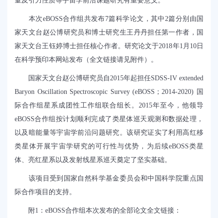
量及引力性质等宇宙学前沿课题研究有重要意义。
本次
eBOSS
合作组共发布
7
篇科学论文，其中
2
篇分别由国
家天文台赵公博研究员和博士研究生王丹丹担任第一作者，国
家天文台王钰婷博士担任核心作者。研究论文于
2018
年
1
月
10
日
在科学预印本网站发布（全文链接请见附件）
。
国家天文台赵公博研究员自
2015
年起担任
SDSS-IV extended
Baryon Oscillation Spectroscopic Survey (eBOSS
；
2014-2020)
国
际合作组星系成团性工作组联合组长。
2015
年至今，他领导
eBOSS
合作组按计划顺利完成了类星体巡天观测和数据处理，
以及暗能量等宇宙学前沿问题研究。该研究证实了利用高红移
类星体开展宇宙学研究的可行性与优势，为后续
eBOSS
类星
体、亮红星系以及发射线星系巡天奠定了坚实基础。
该项目受到国家自然科学基金委员会和中国科学院重点国
际合作项目的支持。
附
1
：
eBOSS
合作组本次发布的全部
论文全文链接：