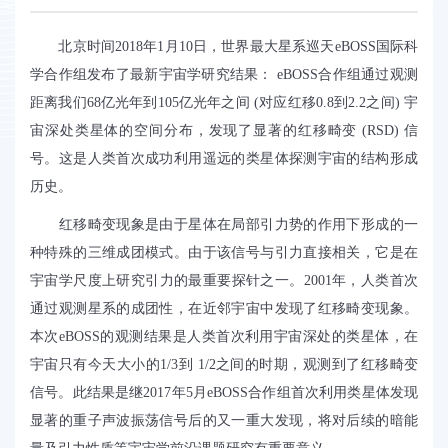
北京时间
2018
年
1
月
10
日，世界最大星系巡天
eBOSS
国际科
学合作组发布了最新宇宙学研究结果：
eBOSS
合作组通过观测
距离我们
68
亿光年到
105
亿光年之间
(
对应
红移
0.8
到
2.2
之间
)
宇
宙深处类星体的空间分布，
发现了显著的红移畸变
(RSD)
信
号。这是人类首次成功利用遥远的类星体探测宇宙的结构形成
历史。
红移畸变现象是由于星体在局部引力势的作用下形成的一
种特殊的三维成团模式。由于该信号与引力直接相关，它是在
宇宙学尺度上研究引力的最重要探针之一。
2001
年，人类首次
通过观测星系的成团性，在近邻宇宙中发现了红移畸变现象。
本次
eBOSS
的观测结果是人类首次利用宇宙深处的类星体，在
宇宙只有今天大小的
1/3
到
1/2
之间的时期，观测到了
红移畸变
信号。
此结果是继
2017
年
5
月
eBOSS
合作组首次利用类星体发现
显著的重子声波振荡信号后的又一重大发现，将对后续的暗能