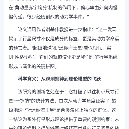
在‘角动量赤字均分’机制的作用下，偏心率由外向内缓
慢传递，很少经历剧烈的动力学事件。”
论文通讯作者谢基伟教授进一步指出：“这一发现
揭示了行星尺寸不仅是成分的标签，更是其动力学命运
的预言者。‘超级地球’和‘迷你海王星’看似相似，实
则‘性格’迥异。它们的轨道演化史是我们理解行星系统
形成与演化的关键拼图。”
科学意义：从观测规律到理论模型的飞跃
该研究的创新之处在于：它打破了以往将小尺寸行
星“一锅端”的统计方法，首次从动力学角度证实了“超
级地球”与“迷你海王星”是两类演化上独立的群体。这
一结论为系外行星形成理论提供了重要的观测约束：未
来的理论模型必须能够同时解释两类系外行星迥异的轨