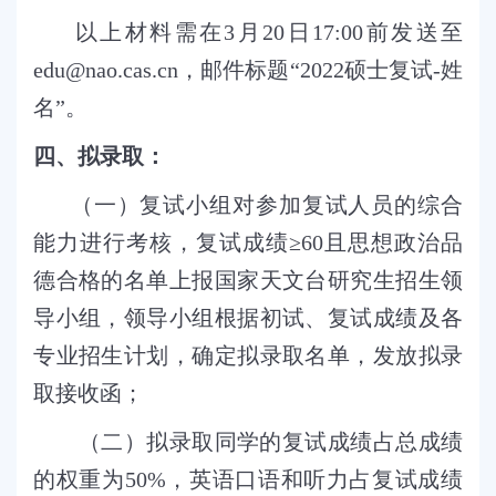
以上材料需在
3
月
20
日
17:00
前发送至
edu@nao.cas.cn
，邮件标题“
2022
硕士复试
-
姓
名”。
四、拟录取：
（一）复试小组对参加复试人员的综合
能力进行考核，复试成绩≥
60
且思想政治品
德合格的名单上报国家天文台研究生招生领
导小组，领导小组根据初试、复试成绩及各
专业招生计划，确定拟录取名单，发放拟录
取接收函；
（二）拟录取同学的复试成绩占总成绩
的权重为
50%
，英语口语和听力占复试成绩