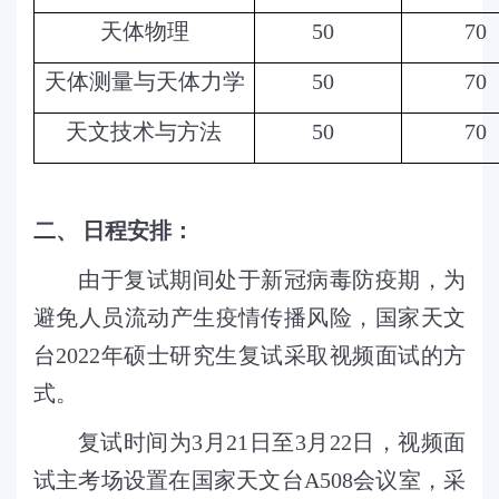
天体物理
50
70
天体测量与天体力学
50
70
天文技术与方法
50
70
二、
日程安排：
由于复试期间处于新冠病毒防疫期，为
避免人员流动产生疫情传播风险，国家天文
台
2022
年硕士研究生复试采取视频面试的方
式。
复试时间为
3
月
21
日至
3
月
22
日，视频面
试主考场设置在国家天文台
A508
会议室，采