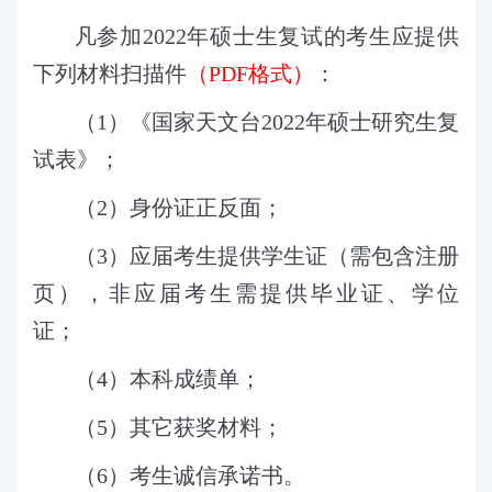
凡参加
2022
年硕士生复试的考生应提供
下列材料扫描件
（
PDF
格式）
：
（
1
）《国家天文台
2022
年硕士研究生复
试表》；
（
2
）身份证正反面；
（
3
）应届考生提供学生证（需包含注册
页），非应届考生需提供毕业证、学位
证；
（
4
）本科成绩单；
（
5
）其它获奖材料；
（
6
）考生诚信承诺书。