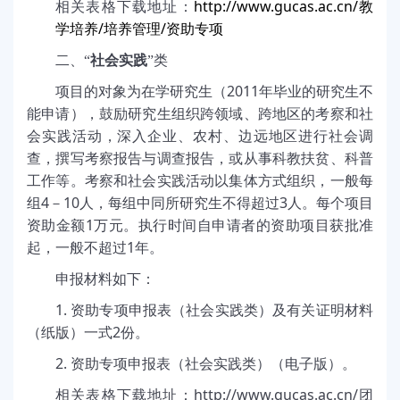
http://www.gucas.ac.cn/
相关表格下载地址：
教
/
/
学培养
培养管理
资助专项
二、“
社会实践
”类
2011
项目的对象为在学研究生（
年毕业的研究生不
能申请），鼓励研究生组织跨领域、跨地区的考察和社
会实践活动，深入企业、农村、边远地区进行社会调
查，撰写考察报告与调查报告，或从事科教扶贫、科普
工作等。考察和社会实践活动以集体方式组织，一般每
4
10
3
组
－
人，每组中同所研究生不得超过
人。每个项目
1
资助金额
万元。执行时间自申请者的资助项目获批准
1
起，一般不超过
年。
申报材料如下：
1.
资助专项申报表（社会实践类）及有关证明材料
2
（纸版）一式
份。
2.
资助专项申报表（社会实践类）（电子版）。
http://www.gucas.ac.cn/
相关表格下载地址：
团