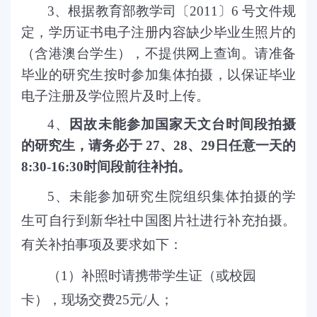
3
、
根据教育部教学司〔
2011
〕
6
号文件规
定，学历证书电子注册内容缺少毕业生照片的
（含
港澳台学生
），不提供网上查询。
请准备
毕业的研究生按时参加集体拍摄，以保证毕业
电子注册及学位照片及时上传。
4
、
因故未能参加国家天文台时间段拍摄
的研究生，请务必于
27
、
28
、
29
日任意一天的
8:30-16:30
时间段前往补拍。
5
、未能参加研究生院组织集体拍摄的学
生可自行到新华社中国图片社进行补充拍摄。
有关补拍事项及要求如下：
（
1
）补照时请携带学生证（或校园
卡），现场交费
25
元
/
人；