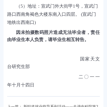
（
5
）地址：宣武门外大街甲
1
号，宣武门
路口西南角褐色大楼东南入口四层。
(
宣武门
地铁出西南口
)
因未拍摄数码照片造成无法毕业者，责任
由毕业生本人负责，请毕业生相互转告。
国家天文
台研究生部
二
〇一一
年十月十四
日
上一篇：
新职道就业指导系列活动——走进中科院第2