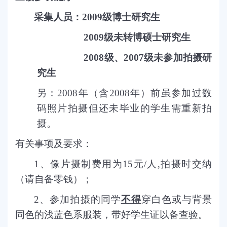
采集人员：
2009
级博士研究生
2009
级未转博硕士研究生
2008
级、
2007
级未参加拍摄研
究生
另：
2008
年（含
2008
年）前虽参加过数
码照片拍摄但还未毕业的学生需重新拍
摄。
有关事项及要求：
1
、像片摄制费用为
15
元
/
人
,
拍摄时交纳
（请自备零钱）；
2
、参加拍摄的同学
不得
穿白色或与背景
同色的浅蓝色系服装，带好学生证以备查验。