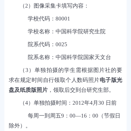
（
2
）图像采集卡填写内容：
学校代码：
80001
学校名称：中国科学院研究生院
院系代码：
0025
院系名称：中国科学院国家天文台
（
3
）单独拍摄的学生需根据图片社的要
求在规定时间自行领取个人数码照片
电子版光
盘及纸质版照片
，领取后交到台研究生部。
（
4
）单独拍摄时间：
2012
年
4
月
30
日前
每周一到周五
9
：
00
—
16
：
00
（节假日
除外）。