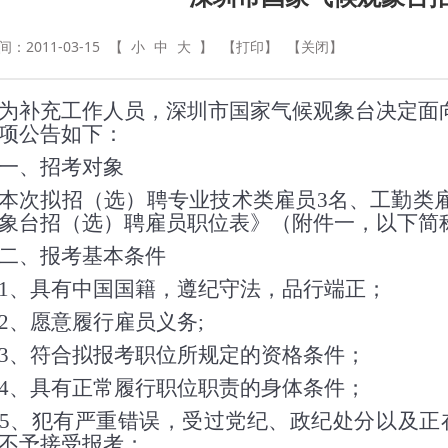
：2011-03-15
【
小
中
大
】
【打印】
【关闭】
充工作人员，深圳市国家气候观象台决定面向
项公告如下：
一、招考对象
次拟招（选）聘专业技术类雇员
3
名、工勤类
象台招（选）聘雇员职位表》（附件一，以下简称
、报考基本条件
1
、具有中国国籍，遵纪守法，品行端正；
2
、愿意履行雇员义务
;
3
、符合拟报考职位所规定的资格条件；
4
、具有正常履行职位职责的身体条件；
5
、犯有严重错误，受过党纪、政纪处分以及正
不予接受报考；