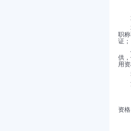
职称
证；
供，
用资
注
（
（
资格
（