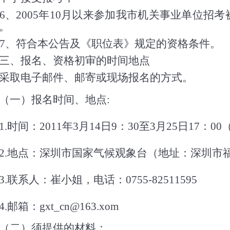
6
、
2005
年
10
月以来参加我市机关事业单位招考
。
7
、符合本公告及《职位表》规定的资格条件。
三、报名、资格初审的时间地点
取电子邮件、邮寄或现场报名的方式。
（一）报名时间、地点
:
1.
时间：
2011
年
3
月
14
日
9
：
30
至
3
月
25
日
17
：
00
2.
地点：深圳市国家气候观象台（地址：深圳市
3.
联系人：崔小姐，电话：
0755-82511595
4.
邮箱：
gxt_cn@163.xom
二）须提供的材料：