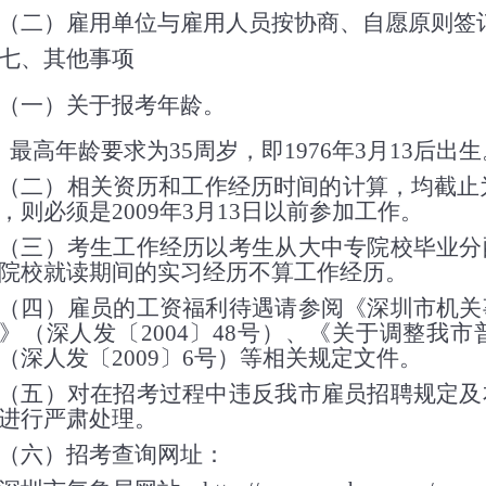
二）雇用单位与雇用人员按协商、自愿原则签
七、其他事项
（一）
关于报考年龄。
最高年龄要求为
35
周岁，即
1976
年
3
月
13
后出生
（二）相关资历和工作经历时间的计算，均截止
，则必须是
2009
年
3
月
13
日以前参加工作。
三）考生工作经历以考生从大中专院校毕业分配
院校就读期间的实习经历不算工作经历。
四）雇员的工资福利待遇请参阅《深圳市机关事
》（深人发〔
2004
〕
48
号）、《关于调整我市
（深人发〔
2009
〕
6
号）等相关规定文件。
五）对在招考过程中违反我市雇员招聘规定及本
进行严肃处理。
六）招考查询网址：