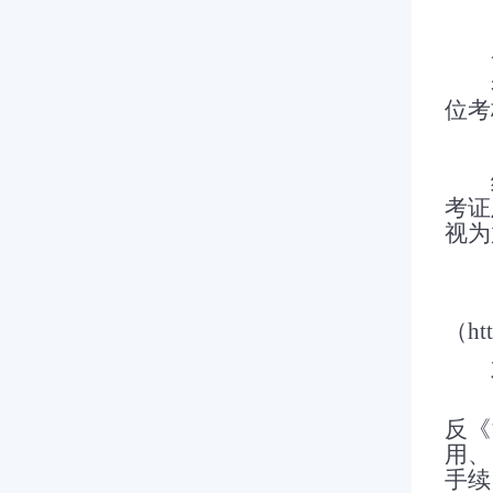
（
用
考
位考
（
经
考证
视为
（
经
（
ht
六
（
反《
用、
手续