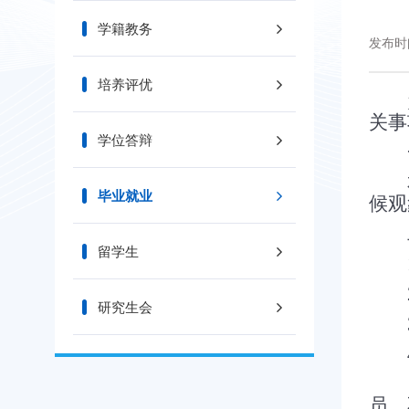
学籍教务
发布时间
培养评优
为补
关事
学位答辩
本
毕业就业
候观
二
留学生
研究生会
员，