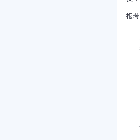
报考
采
（