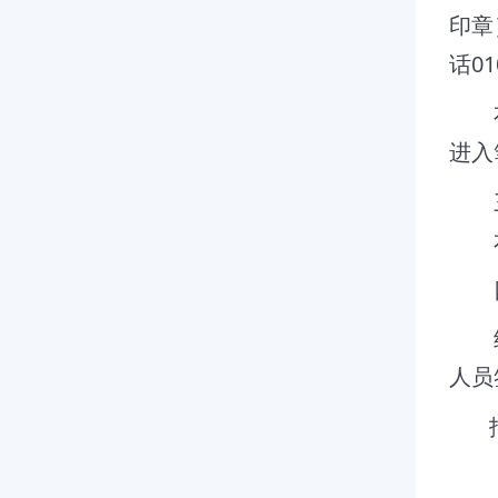
印章
01
话
进入
本次
人员