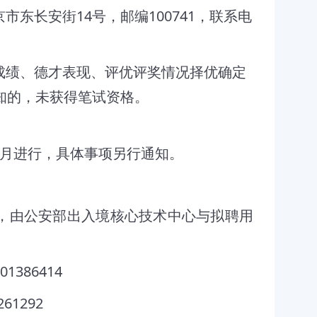
14
100741
京市东长安街
号，邮编
，联系电
成绩、德才表现、评优评奖情况择优确定
知的，未获得笔试资格。
月进行，具体事项另行通知。
，由公安部出入境核心技术中心
与
拟聘用
01386414
261292