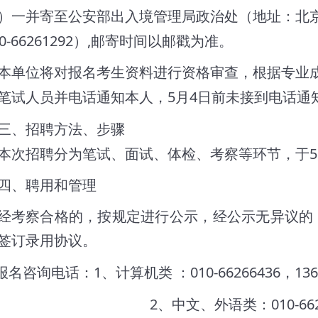
）一并寄至公安部出入境管理局政治处（地址：北
0-66261292
,
）
邮寄时间以邮戳为准。
本单位将对报名考生资料进行资格审查，根据专业
5
4
笔试人员并电话通知本人，
月
日前未接到电话通
三、招聘方法、步骤
5
招聘分为笔试、面试、体检、考察等环节，于
四、聘用和管理
经考察合格的，按规定进行公示，经公示无异议的
签订录用协议
。
1
010-66266436
136
报名咨询电话：
、计算机类
：
，
2
010-66
、中文、外语类：