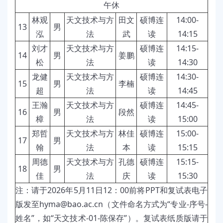
午休
林观
天文技术与方
田文
硕博连
14:00-
13
男
泓
法
武
读
14:15
刘才
天文技术与方
硕博连
14:15-
14
男
姜鹏
松
法
读
14:30
龙健
天文技术与方
硕博连
14:30-
15
男
李楠
超
法
读
14:45
王瀚
天文技术与方
硕博连
14:45-
16
男
段然
樟
法
读
15:00
郑哲
天文技术与方
林佳
硕博连
15:00-
17
男
翰
法
本
读
15:15
周德
天文技术与方
孔德
硕博连
15:15-
18
男
佳
法
庆
读
15:30
注：请于
2026
年
5
月
11
日
12
：
00
前将
PPT
和复试表电子
版发至
hyma@bao.ac.cn
（文件命名方式为“专业
-
序号
-
姓名”，如“天文技术
-01-
陈保存
”）。复试表纸质版请于