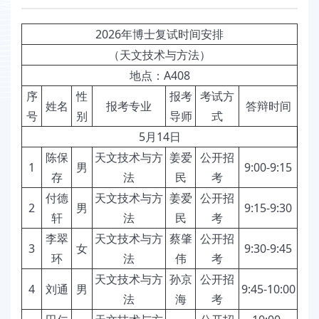
2026年博士复试时间安排
（天文技术与方法）
地点：A408
序
性
报考
考试方
姓名
报考专业
答辩时间
号
别
导师
式
5月14日
陈保
天文技术与方
姜爱
公开招
1
男
9:00-9:15
存
法
民
考
付德
天文技术与方
姜爱
公开招
2
男
9:15-9:30
轩
法
民
考
李翠
天文技术与方
蔡肇
公开招
3
女
9:30-9:45
环
法
伟
考
天文技术与方
孙京
公开招
4
刘通
男
9:45-10:00
法
海
考