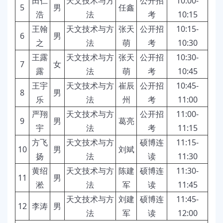
田仁
天文技术与方
公开招
10:00-
5
男
任鑫
浩
法
考
10:15
王翰
天文技术与方
张天
公开招
10:15-
6
男
之
法
萌
考
10:30
王露
天文技术与方
张天
公开招
10:30-
7
女
露
法
萌
考
10:45
王宇
天文技术与方
崔辰
公开招
10:45-
8
男
乐
法
州
考
11:00
严翔
天文技术与方
公开招
11:00-
9
男
葛亮
宇
法
考
11:15
方飞
天文技术与方
硕博连
11:15-
10
男
刘斌
扬
法
读
11:30
黄绍
天文技术与方
陈建
硕博连
11:30-
11
男
淞
法
军
读
11:45
天文技术与方
刘建
硕博连
11:45-
12
李涛
男
法
军
读
12:00