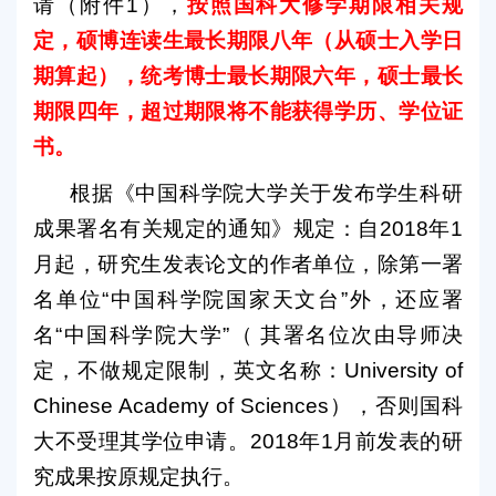
请（附件
1
），
按照国科大修学期限相关规
定，硕博连读生最长期限八年（从硕士入学日
期算起），统考博士最长期限六年，硕士最长
期限四年，超过期限将不能获得学历、学位证
书。
根据《中国科学院大学关于发布学生科研
成果署名有关规定的通知》规定：自
2018
年
1
月起，研究生发表论文的作者单位，除第一署
名单位
“
中国科学院国家天文台
”
外，还应署
名
“
中国科学院大学
”
（
其
署名位次由导师决
定，不做规定限制，
英文名称：
University of
Chinese Academy of Sciences
），否则国科
大不受理其学位申请。
2018
年
1
月前发表的研
究成果按原规定执行。