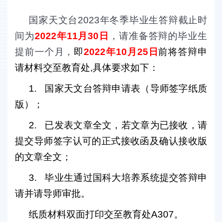
国家天文台
2023
年冬季毕业生答辩截止时
间为
2022
年
11
月
30
日
，请准备答辩的毕业生
提前一个月，
即
2022
年
10
月
25
日
前将答辩申
请材料交至教育处
,
具体要求如下：
1.
国家天文台答辩申请表（导师签字纸质
版）
；
2.
已发表文章全文，若文章为已接收，请
提交导师签字认可的正式接收函及确认接收版
的文章全文；
3.
毕业生通过国科大培养系统提交答辩申
请并请导师审批。
纸质材料双面打印交至教育处
A307
。